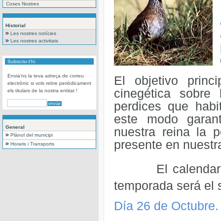
Coses Nostres
Historial
Les nostres notícies
Les nostres activitats
Subscriu-t'hi
Envia'ns la teva adreça de correu
El objetivo princ
electrònic si vols rebre periòdicament
cinegética sobre 
els titulars de la nostra entitat !
perdices que habi
este modo garan
General
nuestra reina la 
Plànol del municipi
presente en nuestra
Horaris i Transports
El calendar
temporada será el s
Día 26 de Octubre.