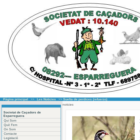
Pàgina principal
>>
Les Noticies
>>
Suelta de perdices (refuerzo)
noticies
Societat de Caçadors de
Esparreguera
Qui Som
Què Fem
On Som
Contacte
Legislació