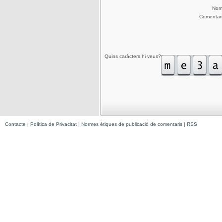
No
Comentar
Quins caràcters hi veus?
Contacte
|
Política de Privacitat
|
Normes ètiques de publicació de comentaris
|
RSS