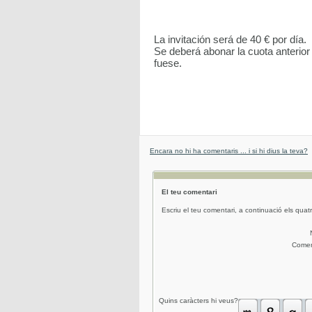
La invitación será de 40 € por día.
Se deberá abonar la cuota anterior 
fuese.
Encara no hi ha comentaris ... i si hi dius la teva?
El teu comentari
Escriu el teu comentari, a continuació els quatr
Comen
Quins caràcters hi veus?