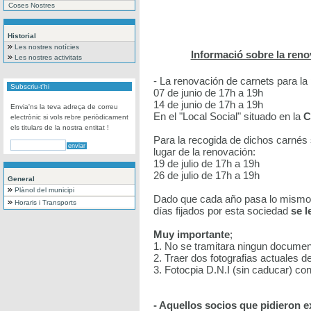
Coses Nostres
Historial
Les nostres notícies
Informació sobre la ren
Les nostres activitats
- La renovación de carnets para la
Subscriu-t'hi
07 de junio de 17h a 19h
14 de junio de 17h a 19h
Envia'ns la teva adreça de correu
En el "Local Social" situado en la
C
electrònic si vols rebre periòdicament
els titulars de la nostra entitat !
Para la recogida de dichos carnés
lugar de la renovación:
19 de julio de 17h a 19h
26 de julio de 17h a 19h
General
Plànol del municipi
Dado que cada año pasa lo mismo y
Horaris i Transports
días fijados por esta sociedad
se l
Muy importante
;
1. No se tramitara ningun document
2. Traer dos fotografias actuales de
3. Fotocpia D.N.I (sin caducar) con 
- Aquellos socios que pidieron 