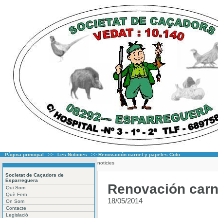
Pàgina principal
>>
Les Noticies
>>
Renovación carnet y papeles Coto
noticies
Societat de Caçadors de
Esparreguera
Renovación carn
Qui Som
Què Fem
18/05/2014
On Som
Contacte
Legislació