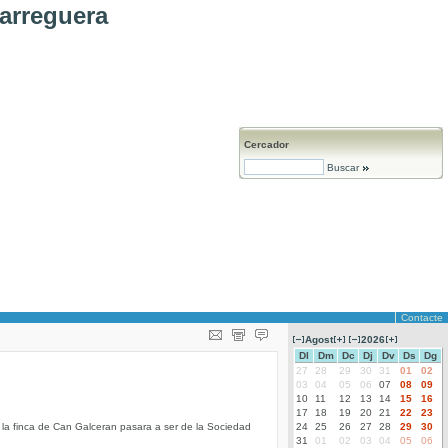
arreguera
Cercador
Buscar
Contacte
Agost
2026
Dl
Dm
Dc
Dj
Dv
Ds
Dg
27
28
29
30
31
01
02
03
04
05
06
07
08
09
10
11
12
13
14
15
16
17
18
19
20
21
22
23
 la finca de Can Galceran pasara a ser de la Sociedad
24
25
26
27
28
29
30
31
01
02
03
04
05
06