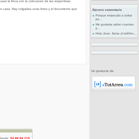
ar la finca con la colocacion de las respectivas
de caza. Hay colgadas unas fotos y el documento que
Darrers comentaris
Porque empezáis a soltar
pe...
Me gustaria saber cuantas
p...
Hola Joan, llama al teléfon...
Un producte de:
 desde:
54.88.84.219