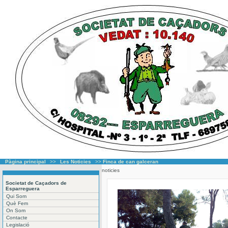
Pàgina principal
>>
Les Noticies
>>
Finca de can galceran
noticies
Societat de Caçadors de
Esparreguera
Qui Som
Què Fem
On Som
Contacte
Legislació