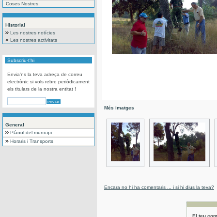
Coses Nostres
Historial
Les nostres notícies
Les nostres activitats
Subscriu-t'hi
Envia'ns la teva adreça de correu
electrònic si vols rebre periòdicament
els titulars de la nostra entitat !
Més imatges
General
Plànol del municipi
Horaris i Transports
Encara no hi ha comentaris ... i si hi dius la teva?
El teu com