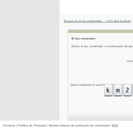
Encara no hi ha comentaris ... i si hi dius la teva?
El teu comentari
Escriu el teu comentari, a continuació els qua
Com
Quins caràcters hi veus?
Contacte
|
Política de Privacitat
|
Normes ètiques de publicació de comentaris
|
RSS