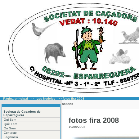
Pàgina principal
>>
Les Noticies
>>
fotos fira 2008
noticies
Societat de Caçadors de
Esparreguera
fotos fira 2008
Qui Som
Què Fem
19/05/2008
On Som
Contacte
Legislació