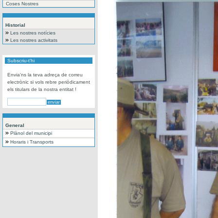
Coses Nostres
Historial
Les nostres notícies
Les nostres activitats
Subscriu-t'hi
Envia'ns la teva adreça de correu
electrònic si vols rebre periòdicament
els titulars de la nostra entitat !
General
Plànol del municipi
Horaris i Transports