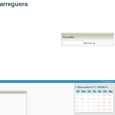
arreguera
Cercador
Buscar
Contacte
Desembre
2026
Dl
Dm
Dc
Dj
Dv
Ds
Dg
30
01
02
03
04
05
06
07
08
09
10
11
12
13
14
15
16
17
18
19
20
21
22
23
24
25
26
27
28
29
30
31
01
02
03