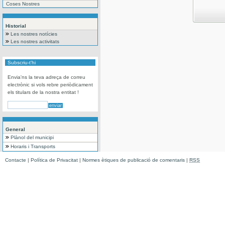
Coses Nostres
Historial
Les nostres notícies
Les nostres activitats
Subscriu-t'hi
Envia'ns la teva adreça de correu
electrònic si vols rebre periòdicament
els titulars de la nostra entitat !
General
Plànol del municipi
Horaris i Transports
Contacte
|
Política de Privacitat
|
Normes ètiques de publicació de comentaris
|
RSS