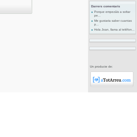
Darrers comentaris
Porque empezáis a soltar
pe...
Me gustaria saber cuantas
p...
Hola Joan, llama al teléfon...
Un producte de: