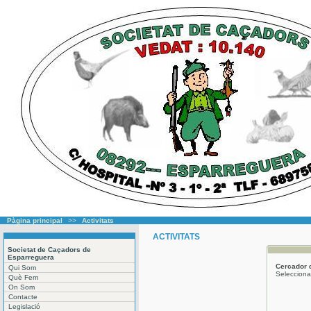
Pàgina principal
>>
Activitats
ACTIVITATS
Societat de Caçadors de
Esparreguera
Cercador
Qui Som
Selecciona 
Què Fem
On Som
Contacte
Legislació