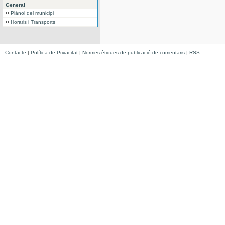
General
Plànol del municipi
Horaris i Transports
Contacte
|
Política de Privacitat
|
Normes ètiques de publicació de comentaris
|
RSS