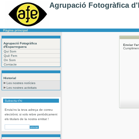
Agrupació Fotogràfica d
Pàgina principal
Agrupació Fotogràfica
Enviar l'a
d'Esparreguera
Cumpliment
Qui Som
Què Fem
On Som
Contacte
Historial
Les nostres notícies
Les nostres activitats
Subscriu-t'hi
Envia'ns la teva adreça de correu
electrònic si vols rebre periòdicament
els titulars de la nostra entitat !