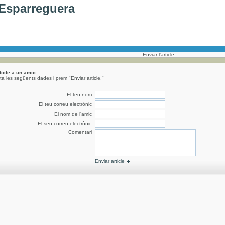
'Esparreguera
Enviar l'article
rticle a un amic
a les següents dades i prem "Enviar article."
El teu nom
El teu correu electrònic
El nom de l'amic
El seu correu electrònic
Comentari
Enviar article