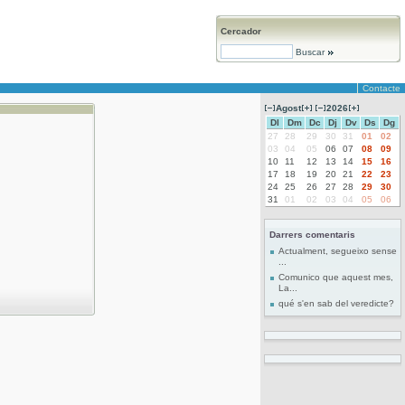
Cercador
Buscar
Contacte
Agost
2026
Dl
Dm
Dc
Dj
Dv
Ds
Dg
27
28
29
30
31
01
02
03
04
05
06
07
08
09
10
11
12
13
14
15
16
17
18
19
20
21
22
23
24
25
26
27
28
29
30
31
01
02
03
04
05
06
Darrers comentaris
Actualment, segueixo sense
...
Comunico que aquest mes,
La...
qué s'en sab del veredicte?