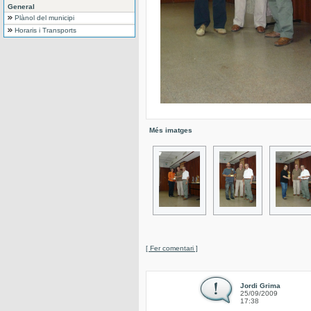
General
Plànol del municipi
Horaris i Transports
Més imatges
[ Fer comentari ]
Jordi Grima
25/09/2009
17:38