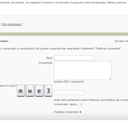
eremonia de premis. Ja mujarem el premi a la tornada d´aquesta nova temporada. Moltes gràcies, 
[ Fer comentari ]
entari
Enviant 
eu comentari, a continuació els quatre caracters de seguretat i finalment "Publicar comentari".
Nom
Comentari
(màxim 500 caràcters!)
ters hi veus?
Amb això pretenem evitar l'inserció automàtica de comen
comercials, spam, ...)
Publicar comentari