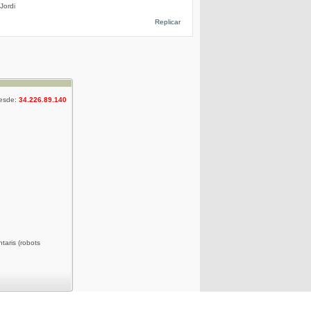
Jordi
Replicar
desde:
34.226.89.140
taris (robots