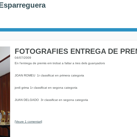
'Esparreguera
FOTOGRAFIES ENTREGA DE PRE
04/07/2009
En l'entrega de premis em trobat a faltar a tres dels guanyadors
JOAN ROMEU 1r classificat en primera categoria
jordi grima 1r classificat en segona categoria
JUAN DELGADO 3r classificat en segona categoria
[Veure 1 comentari]