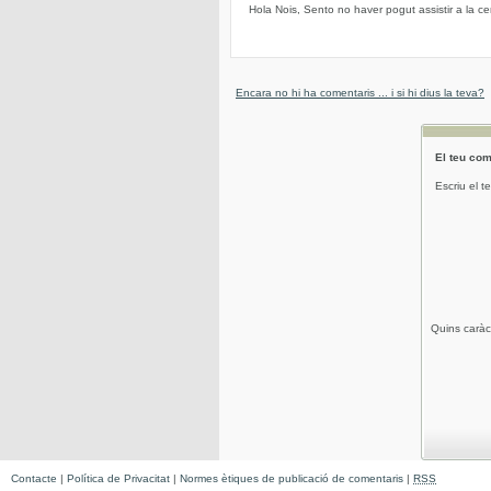
Hola Nois, Sento no haver pogut assistir a la c
Encara no hi ha comentaris ... i si hi dius la teva?
El teu com
Escriu el t
Quins caràc
Contacte
|
Política de Privacitat
|
Normes ètiques de publicació de comentaris
|
RSS