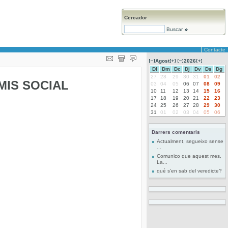
Cercador
Buscar
Contacte
Agost
2026
Dl
Dm
Dc
Dj
Dv
Ds
Dg
27
28
29
30
31
01
02
MIS SOCIAL
03
04
05
06
07
08
09
10
11
12
13
14
15
16
17
18
19
20
21
22
23
24
25
26
27
28
29
30
31
01
02
03
04
05
06
Darrers comentaris
Actualment, segueixo sense
...
Comunico que aquest mes,
La...
qué s'en sab del veredicte?