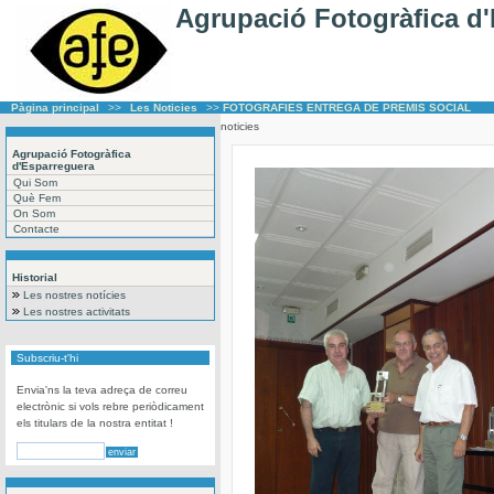
Agrupació Fotogràfica d
Pàgina principal
>>
Les Noticies
>>
FOTOGRAFIES ENTREGA DE PREMIS SOCIAL
noticies
Agrupació Fotogràfica
d'Esparreguera
Qui Som
Què Fem
On Som
Contacte
Historial
Les nostres notícies
Les nostres activitats
Subscriu-t'hi
Envia'ns la teva adreça de correu
electrònic si vols rebre periòdicament
els titulars de la nostra entitat !