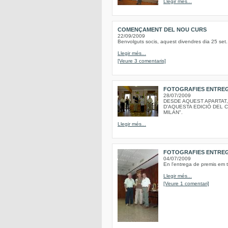
Llegir més...
COMENÇAMENT DEL NOU CURS
22/09/2009
Benvolguts socis, aquest divendres dia 25 set. a
Llegir més...
[Veure 3 comentaris]
FOTOGRAFIES ENTREG
28/07/2009
DESDE AQUEST APARTAT,
D'AQUESTA EDICIÓ DEL 
MILAN".
Llegir més...
FOTOGRAFIES ENTREG
04/07/2009
En l'entrega de premis em t
Llegir més...
[Veure 1 comentari]