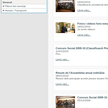
16/02/2010
General
Classificació provisional d
Plànol del municipi
Llegir més...
Horaris i Transports
Fotos i videos foto-est
18/01/2010
Ja tenim videos:
Llegir més...
Concurs Social 2009-10 (Classificació Pro
11/01/2010
Pos.
Llegir més...
Resum de l'Assamblea anual ordinària
08/01/2010
Resum dels principals acords presos durant l'
Llegir més...
Concurs Social 2009-10 (
05/12/2009