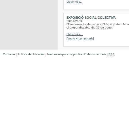
Llegir més...
EXPOSICIÓ SOCIAL COLECTIVA
29/01/2009
l'Ajuntamen ha demanat a l'Afe, si podem fer un
el proper dissabte dia 31 de gener.
Llegir més...
[Veure 4 comentaris]
Contacte
|
Política de Privacitat
|
Normes ètiques de publicació de comentaris
|
RSS