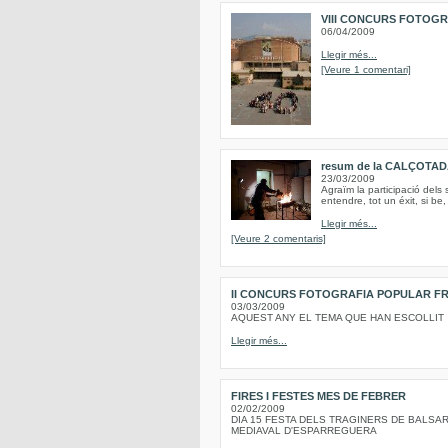
VIII CONCURS FOTOGR
06/04/2009
Llegir més...
[Veure 1 comentari]
resum de la CALÇOTA
23/03/2009
Agraïm la participació dels 
entendre, tot un éxit, si be,
Llegir més...
[Veure 2 comentaris]
II CONCURS FOTOGRAFIA POPULAR F
03/03/2009
AQUEST ANY EL TEMA QUE HAN ESCOLLIT 
Llegir més...
FIRES I FESTES MES DE FEBRER
02/02/2009
DIA 15 FESTA DELS TRAGINERS DE BALSAR
MEDIAVAL D'ESPARREGUERA