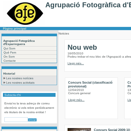
Agrupació Fotogràfica d'
Pàgina principal
Noticies
Agrupació Fotogràfica
d'Esparreguera
Nou web
Qui Som
Què Fem
16/05/2010
On Som
Podeu trobar el nou bloc de l'Agrupació a af
Contacte
Llegir més...
Historial
Les nostres notícies
Concurs Social (classificació
Co
Les nostres activitats
provisional)
Pr
12/04/2010
13
Concurs general
Co
Subscriu-t'hi
Llegir més...
Ll
Envia'ns la teva adreça de correu
electrònic si vols rebre periòdicament
els titulars de la nostra entitat !
Concurs Social 2009-10 (