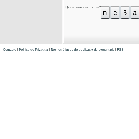
Quins caràcters hi veus?
Contacte
|
Política de Privacitat
|
Normes ètiques de publicació de comentaris
|
RSS