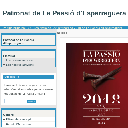
Patronat de La Passió d'Esparreguera
Pàgina principal
>>
Les Noticies
>>
Temporada 2018 de La Passió d'Esparreguera
noticies
Patronat de La Passió
d'Esparreguera
Historial
Les nostres notícies
Les nostres activitats
Subscriu-t'hi
Envia'ns la teva adreça de correu
electrònic si vols rebre periòdicament
els titulars de la nostra entitat !
General
Plànol del municipi
Horaris i Transports