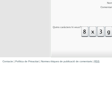
No
Comentar
Quins caràcters hi veus?
Contacte
|
Política de Privacitat
|
Normes ètiques de publicació de comentaris
|
RSS