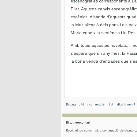
escenografies corresponents a La 
Pilat. Aquests canvis escenogràfi
escènics. A banda d’aquests quad
la Multiplicació dels pans i els pei
Maria coneix la sentència i la Res
Amb totes aquestes novetats, i mo
s’espera que un any més, la Passió
la bona venda d’entrades que s’est
Encara no hi ha comentaris ... i si hi dius la teva?
El teu comentari
Escriu el teu comentari, a continuació els quatre c