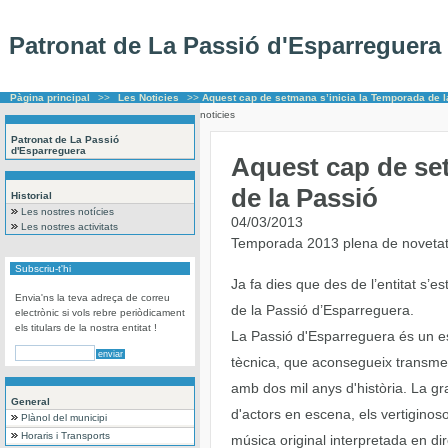
Patronat de La Passió d'Esparreguera
Pàgina principal
>>
Les Noticies
>>
Aquest cap de setmana s’inicia la Temporada de l
noticies
Patronat de La Passió
d'Esparreguera
Aquest cap de se
de la Passió
Historial
Les nostres notícies
04/03/2013
Les nostres activitats
Temporada 2013 plena de novetats
Subscriu-t'hi
Ja fa dies que des de l’entitat s
Envia'ns la teva adreça de correu
de la Passió d’Esparreguera.
electrònic si vols rebre periòdicament
els titulars de la nostra entitat !
La Passió d'Esparreguera és un e
tècnica, que aconsegueix transmet
amb dos mil anys d'història. La gran
General
d'actors en escena, els vertiginoso
Plànol del municipi
Horaris i Transports
música original interpretada en di