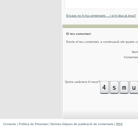
Encara no hi ha comentaris ... i si hi dius la teva?
El teu comentari
Escriu el teu comentari, a continuació els quatre c
No
Comentar
Quins caràcters hi veus?
Contacte
|
Política de Privacitat
|
Normes ètiques de publicació de comentaris
|
RSS