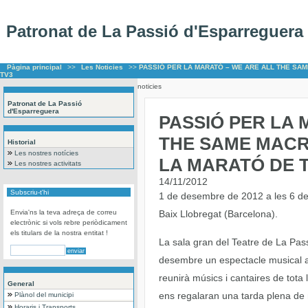
Patronat de La Passió d'Esparreguera
Pàgina principal
>>
Les Noticies
>>
PASSIÓ PER LA MARATÓ – WE ARE ALL THE SA
TV3
noticies
Patronat de La Passió
d'Esparreguera
PASSIÓ PER LA 
THE SAME MACR
Historial
Les nostres notícies
LA MARATÓ DE 
Les nostres activitats
14/11/2012
Subscriu-t'hi
1 de desembre de 2012 a les 6 de 
Envia'ns la teva adreça de correu
Baix Llobregat (Barcelona).
electrònic si vols rebre periòdicament
els titulars de la nostra entitat !
La sala gran del Teatre de La Pass
desembre un espectacle musical 
reunirà músics i cantaires de tota 
General
ens regalaran una tarda plena de
Plànol del municipi
Horaris i Transports