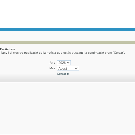
d'activitats
l'any i el mes de publicació de la notícia que estàs buscant i a continuació prem "Cercar".
Any
Mes
Cercar