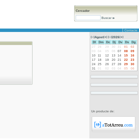
Cercador
Buscar
Contacte
Agost
2026
Dl
Dm
Dc
Dj
Dv
Ds
Dg
27
28
29
30
31
01
02
03
04
05
06
07
08
09
10
11
12
13
14
15
16
17
18
19
20
21
22
23
24
25
26
27
28
29
30
31
01
02
03
04
05
06
Un producte de: