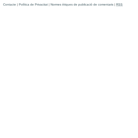
Contacte
|
Política de Privacitat
|
Normes ètiques de publicació de comentaris
|
RSS