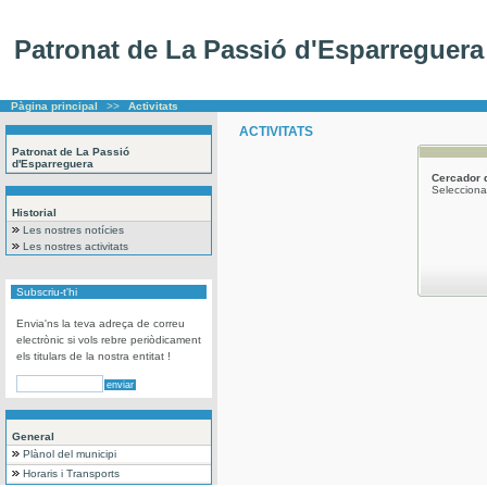
Patronat de La Passió d'Esparreguera
Pàgina principal
>>
Activitats
ACTIVITATS
Patronat de La Passió
d'Esparreguera
Cercador
Selecciona 
Historial
Les nostres notícies
Les nostres activitats
Subscriu-t'hi
Envia'ns la teva adreça de correu
electrònic si vols rebre periòdicament
els titulars de la nostra entitat !
General
Plànol del municipi
Horaris i Transports