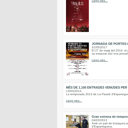
Llegir més...
JORNADA DE PORTES 
31/05/2017
El 27 de maig del 2014, el 
va instaurar així una jornad
Llegir més...
MÉS DE 1.100 ENTRADES VENUDES PER
13/03/2013
La temporada 2013 de La Passió d'Esparreguer
Llegir més...
Gran estrena de tempora
04/03/2013
Amb un pati de butaques ple
d’Esparreguera.