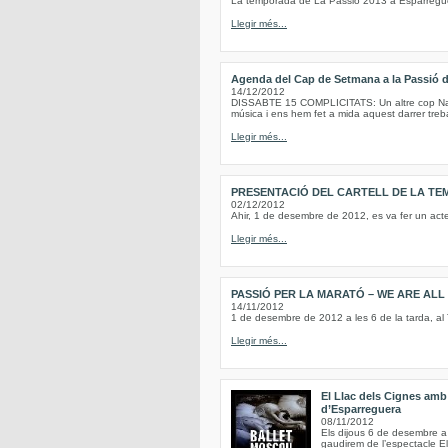
La temporada de La Passió 2013 a Esparregue
Llegir més...
Agenda del Cap de Setmana a la Passió 
14/12/2012
DISSABTE 15 COMPLICITATS: Un altre cop Nadal
música i ens hem fet a mida aquest darrer treba
Llegir més...
PRESENTACIÓ DEL CARTELL DE LA TE
02/12/2012
Ahir, 1 de desembre de 2012, es va fer un act
Llegir més...
PASSIÓ PER LA MARATÓ – WE ARE AL
14/11/2012
1 de desembre de 2012 a les 6 de la tarda, al
Llegir més...
El Llac dels Cignes amb 
d’Esparreguera
08/11/2012
Els dijous 6 de desembre a 
gaudirem de l’espectacle E