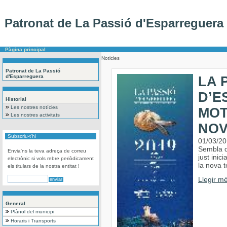
Patronat de La Passió d'Esparreguera
Pàgina principal
Noticies
Patronat de La Passió
d'Esparreguera
LA 
D’E
Historial
Les nostres notícies
MOT
Les nostres activitats
NOV
Subscriu-t'hi
01/03/2
Sembla q
Envia'ns la teva adreça de correu
just inic
electrònic si vols rebre periòdicament
la nova 
els titulars de la nostra entitat !
Llegir mé
General
Plànol del municipi
Horaris i Transports