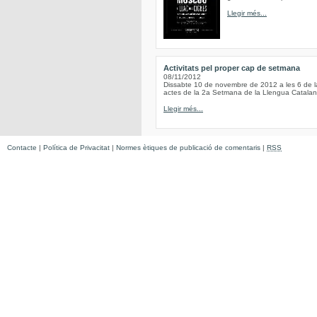
Llegir més...
Activitats pel proper cap de setmana
08/11/2012
Dissabte 10 de novembre de 2012 a les 6 de 
actes de la 2a Setmana de la Llengua Catala
Llegir més...
Contacte
|
Política de Privacitat
|
Normes ètiques de publicació de comentaris
|
RSS