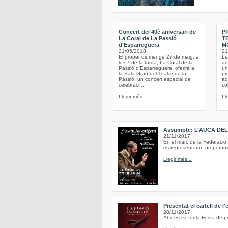
Concert del 40è aniversari de
P
La Coral de La Passió
T
d’Esparreguera
M
21/05/2018
21
El proper diumenge 27 de maig, a
Le
les 7 de la tarda, La Coral de la
qu
Passió d’Esparreguera, oferirà a
un
la Sala Gran del Teatre de la
pr
Passió, un concert especial de
aq
celebraci...
co
Llegir més...
Ll
Assumpte: L’AUCA DE
21/11/2017
En el marc de la Federació
es representaran properame
Llegir més...
Presentat el cartell de l
20/11/2017
Ahir es va fer la Festa de