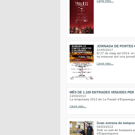
Llegir més...
JORNADA DE PORTES 
31/05/2017
El 27 de maig del 2014, el 
va instaurar així una jornad
Llegir més...
MÉS DE 1.100 ENTRADES VENUDES PER
13/03/2013
La temporada 2013 de La Passió d'Esparreguer
Llegir més...
Gran estrena de tempora
04/03/2013
Amb un pati de butaques ple
d’Esparreguera.