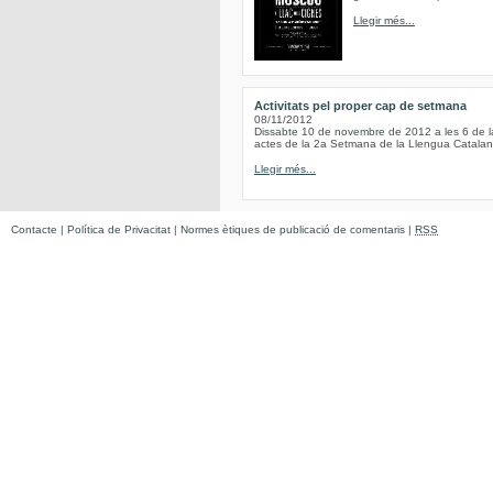
Llegir més...
Activitats pel proper cap de setmana
08/11/2012
Dissabte 10 de novembre de 2012 a les 6 de 
actes de la 2a Setmana de la Llengua Catala
Llegir més...
Contacte
|
Política de Privacitat
|
Normes ètiques de publicació de comentaris
|
RSS