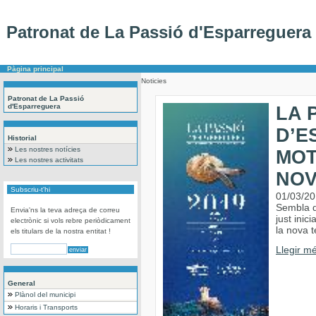
Patronat de La Passió d'Esparreguera
Pàgina principal
Noticies
Patronat de La Passió
d'Esparreguera
LA 
D’E
Historial
Les nostres notícies
MOT
Les nostres activitats
NOV
Subscriu-t'hi
01/03/2
Sembla q
Envia'ns la teva adreça de correu
just inic
electrònic si vols rebre periòdicament
la nova 
els titulars de la nostra entitat !
Llegir mé
General
Plànol del municipi
Horaris i Transports