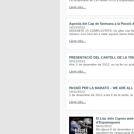
La temporada de La Passió 2013 a Esparregue
Llegir més...
Agenda del Cap de Setmana a la Passió 
14/12/2012
DISSABTE 15 COMPLICITATS: Un altre cop Nadal
música i ens hem fet a mida aquest darrer treba
Llegir més...
PRESENTACIÓ DEL CARTELL DE LA TE
02/12/2012
Ahir, 1 de desembre de 2012, es va fer un act
Llegir més...
PASSIÓ PER LA MARATÓ – WE ARE AL
14/11/2012
1 de desembre de 2012 a les 6 de la tarda, al
Llegir més...
El Llac dels Cignes amb 
d’Esparreguera
08/11/2012
Els dijous 6 de desembre a 
gaudirem de l’espectacle E