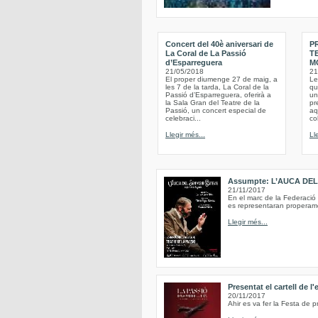
Concert del 40è aniversari de
P
La Coral de La Passió
T
d’Esparreguera
M
21/05/2018
21
El proper diumenge 27 de maig, a
Le
les 7 de la tarda, La Coral de la
qu
Passió d’Esparreguera, oferirà a
un
la Sala Gran del Teatre de la
pr
Passió, un concert especial de
aq
celebraci...
co
Llegir més...
Ll
Assumpte: L’AUCA DE
21/11/2017
En el marc de la Federació
es representaran properame
Llegir més...
Presentat el cartell de l
20/11/2017
Ahir es va fer la Festa de