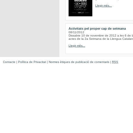
Llegir més...
Activitats pel proper cap de setmana
08/11/2012
Dissabte 10 de novembre de 2012 a les 6 de 
actes de la 2a Setmana de la Llengua Catala
Llegir més...
Contacte
|
Política de Privacitat
|
Normes ètiques de publicació de comentaris
|
RSS