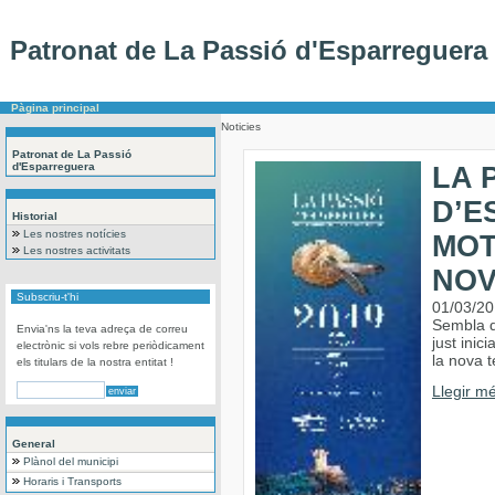
Patronat de La Passió d'Esparreguera
Pàgina principal
Noticies
Patronat de La Passió
d'Esparreguera
LA 
D’E
Historial
Les nostres notícies
MOT
Les nostres activitats
NOV
Subscriu-t'hi
01/03/2
Sembla q
Envia'ns la teva adreça de correu
just inic
electrònic si vols rebre periòdicament
la nova 
els titulars de la nostra entitat !
Llegir mé
General
Plànol del municipi
Horaris i Transports