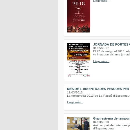
Llegir més...
JORNADA DE PORTES 
31/05/2017
El 27 de maig del 2014, el 
va instaurar així una jornad
Llegir més...
MÉS DE 1.100 ENTRADES VENUDES PER
13/03/2013
La temporada 2013 de La Passió d'Esparreguer
Llegir més...
Gran estrena de tempora
04/03/2013
Amb un pati de butaques ple
d’Esparreguera.