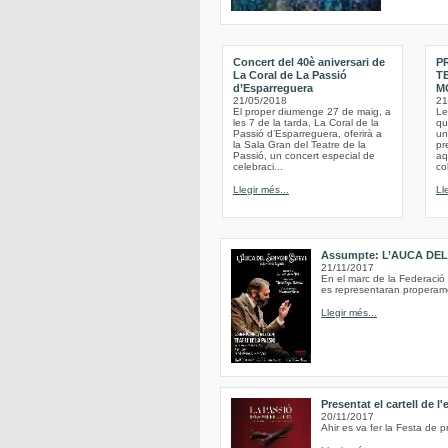
Concert del 40è aniversari de
P
La Coral de La Passió
T
d’Esparreguera
M
21/05/2018
21
El proper diumenge 27 de maig, a
Le
les 7 de la tarda, La Coral de la
qu
Passió d’Esparreguera, oferirà a
un
la Sala Gran del Teatre de la
pr
Passió, un concert especial de
aq
celebraci...
co
Llegir més...
Ll
Assumpte: L’AUCA DE
21/11/2017
En el marc de la Federació
es representaran properame
Llegir més...
Presentat el cartell de l
20/11/2017
Ahir es va fer la Festa de