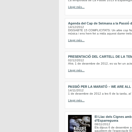
La temporada de La Passió 2013 a Esparregue
Llegir més...
Agenda del Cap de Setmana a la Passió 
14/12/2012
DISSABTE 15 COMPLICITATS: Un altre cop Nadal
música i ens hem fet a mida aquest darrer treba
Llegir més...
PRESENTACIÓ DEL CARTELL DE LA TE
02/12/2012
Ahir, 1 de desembre de 2012, es va fer un act
Llegir més...
PASSIÓ PER LA MARATÓ – WE ARE AL
14/11/2012
1 de desembre de 2012 a les 6 de la tarda, al
Llegir més...
El Llac dels Cignes amb 
d’Esparreguera
08/11/2012
Els dijous 6 de desembre a 
gaudirem de l’espectacle E