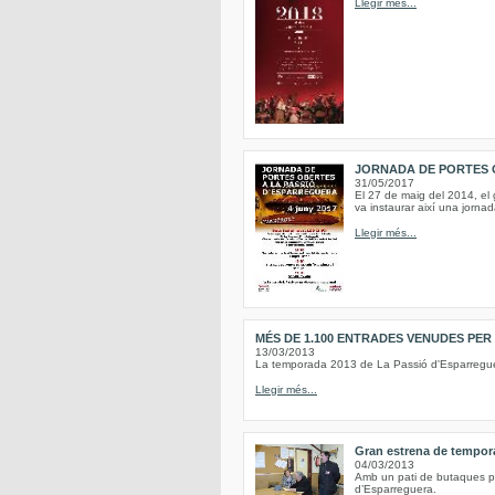
Llegir més...
JORNADA DE PORTES 
31/05/2017
El 27 de maig del 2014, el 
va instaurar així una jornad
Llegir més...
MÉS DE 1.100 ENTRADES VENUDES PER
13/03/2013
La temporada 2013 de La Passió d'Esparreguer
Llegir més...
Gran estrena de tempora
04/03/2013
Amb un pati de butaques ple
d’Esparreguera.