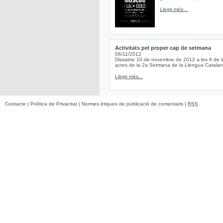
Llegir més...
Activitats pel proper cap de setmana
08/11/2012
Dissabte 10 de novembre de 2012 a les 6 de 
actes de la 2a Setmana de la Llengua Catala
Llegir més...
Contacte
|
Política de Privacitat
|
Normes ètiques de publicació de comentaris
|
RSS