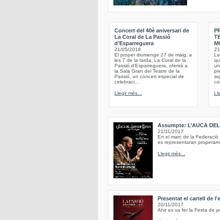
Concert del 40è aniversari de
P
La Coral de La Passió
T
d’Esparreguera
M
21/05/2018
21
El proper diumenge 27 de maig, a
Le
les 7 de la tarda, La Coral de la
qu
Passió d’Esparreguera, oferirà a
un
la Sala Gran del Teatre de la
pr
Passió, un concert especial de
aq
celebraci...
co
Llegir més...
Ll
Assumpte: L’AUCA DE
21/11/2017
En el marc de la Federació
es representaran properame
Llegir més...
Presentat el cartell de l
20/11/2017
Ahir es va fer la Festa de