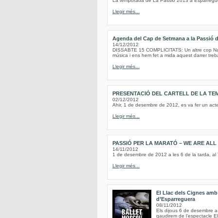
La temporada de La Passió 2013 a Esparregue
Llegir més...
Agenda del Cap de Setmana a la Passió 
14/12/2012
DISSABTE 15 COMPLICITATS: Un altre cop Nadal
música i ens hem fet a mida aquest darrer treba
Llegir més...
PRESENTACIÓ DEL CARTELL DE LA TE
02/12/2012
Ahir, 1 de desembre de 2012, es va fer un act
Llegir més...
PASSIÓ PER LA MARATÓ – WE ARE AL
14/11/2012
1 de desembre de 2012 a les 6 de la tarda, al
Llegir més...
El Llac dels Cignes amb 
d’Esparreguera
08/11/2012
Els dijous 6 de desembre a 
gaudirem de l’espectacle E