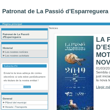
Patronat de La Passió d'Esparreguera
Pàgina principal
Noticies
Patronat de La Passió
d'Esparreguera
LA 
D’E
Historial
Les nostres notícies
MOT
Les nostres activitats
NOV
Subscriu-t'hi
01/03/2
Sembla q
Envia'ns la teva adreça de correu
just inic
electrònic si vols rebre periòdicament
la nova 
els titulars de la nostra entitat !
Llegir mé
General
Plànol del municipi
Horaris i Transports