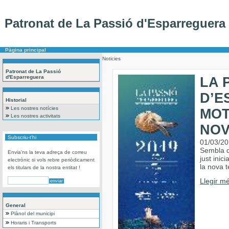
Patronat de La Passió d'Esparreguera
Pàgina principal
Noticies
Patronat de La Passió
d'Esparreguera
LA 
D’E
Historial
Les nostres notícies
MOT
Les nostres activitats
NOV
Subscriu-t'hi
01/03/2
Sembla q
Envia'ns la teva adreça de correu
just inic
electrònic si vols rebre periòdicament
la nova 
els titulars de la nostra entitat !
Llegir mé
General
Plànol del municipi
Horaris i Transports