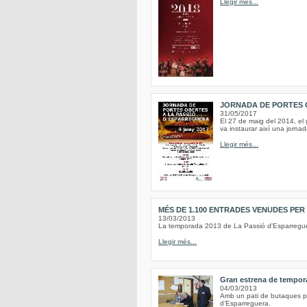
Llegir més...
JORNADA DE PORTES 
31/05/2017
El 27 de maig del 2014, el 
va instaurar així una jornad
Llegir més...
MÉS DE 1.100 ENTRADES VENUDES PER
13/03/2013
La temporada 2013 de La Passió d'Esparreguer
Llegir més...
Gran estrena de tempora
04/03/2013
Amb un pati de butaques ple
d’Esparreguera.