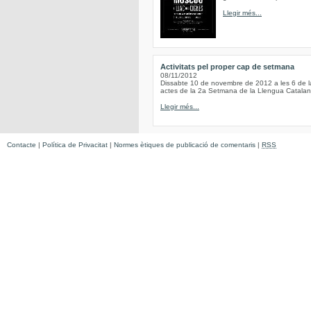
Llegir més...
Activitats pel proper cap de setmana
08/11/2012
Dissabte 10 de novembre de 2012 a les 6 de 
actes de la 2a Setmana de la Llengua Catala
Llegir més...
Contacte
|
Política de Privacitat
|
Normes ètiques de publicació de comentaris
|
RSS