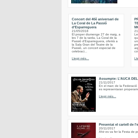
Concert del 40è aniversari de
P
La Coral de La Passió
T
d’Esparreguera
M
21/05/2018
21
El proper diumenge 27 de maig, a
Le
les 7 de la tarda, La Coral de la
qu
Passió d’Esparreguera, oferirà a
un
la Sala Gran del Teatre de la
pr
Passió, un concert especial de
aq
celebraci...
co
Llegir més...
Ll
Assumpte: L’AUCA DE
21/11/2017
En el marc de la Federació
es representaran properame
Llegir més...
Presentat el cartell de l
20/11/2017
Ahir es va fer la Festa de