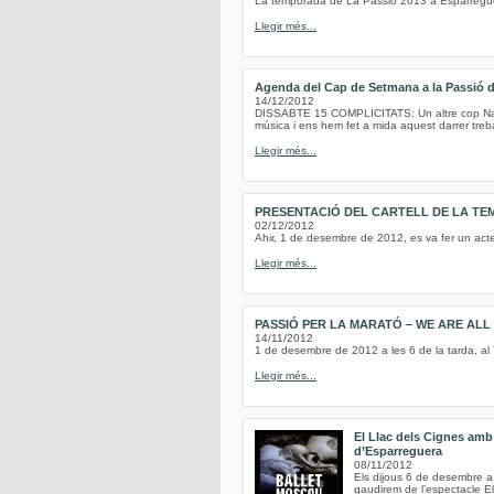
La temporada de La Passió 2013 a Esparregue
Llegir més...
Agenda del Cap de Setmana a la Passió 
14/12/2012
DISSABTE 15 COMPLICITATS: Un altre cop Nadal
música i ens hem fet a mida aquest darrer treba
Llegir més...
PRESENTACIÓ DEL CARTELL DE LA TE
02/12/2012
Ahir, 1 de desembre de 2012, es va fer un act
Llegir més...
PASSIÓ PER LA MARATÓ – WE ARE AL
14/11/2012
1 de desembre de 2012 a les 6 de la tarda, al
Llegir més...
El Llac dels Cignes amb 
d’Esparreguera
08/11/2012
Els dijous 6 de desembre a 
gaudirem de l’espectacle E