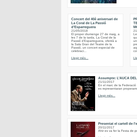
Concert del 40è aniversari de
P
La Coral de La Passió
T
d’Esparreguera
M
21/05/2018
21
El proper diumenge 27 de maig, a
Le
les 7 de la tarda, La Coral de la
qu
Passió d’Esparreguera, oferirà a
un
la Sala Gran del Teatre de la
pr
Passió, un concert especial de
aq
celebraci...
co
Llegir més...
Ll
Assumpte: L’AUCA DE
21/11/2017
En el marc de la Federació
es representaran properame
Llegir més...
Presentat el cartell de l
20/11/2017
Ahir es va fer la Festa de