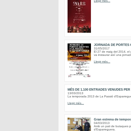
Llegir més...
JORNADA DE PORTES 
31/05/2017
El 27 de maig del 2014, el 
va instaurar així una jornad
Llegir més...
MÉS DE 1.100 ENTRADES VENUDES PER
13/03/2013
La temporada 2013 de La Passió d'Esparreguer
Llegir més...
Gran estrena de tempora
04/03/2013
Amb un pati de butaques ple
d’Esparreguera.