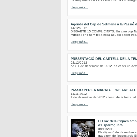
La temporada de La Passió 2013 a Esparregue
Llegir més...
Agenda del Cap de Setmana a la Passió 
14/12/2012
DISSABTE 15 COMPLICITATS: Un altre cop Nadal
música i ens hem fet a mida aquest darrer treba
Llegir més...
PRESENTACIÓ DEL CARTELL DE LA TE
02/12/2012
Ahir, 1 de desembre de 2012, es va fer un act
Llegir més...
PASSIÓ PER LA MARATÓ – WE ARE AL
14/11/2012
1 de desembre de 2012 a les 6 de la tarda, al
Llegir més...
El Llac dels Cignes amb 
d’Esparreguera
08/11/2012
Els dijous 6 de desembre a 
gaudirem de l’espectacle E