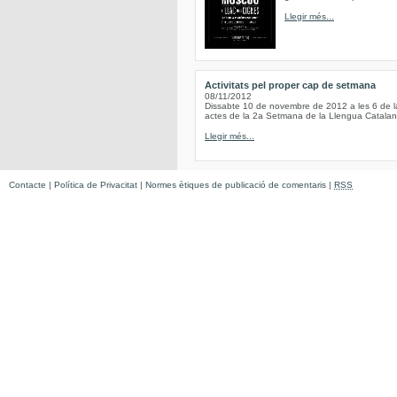
Llegir més...
Activitats pel proper cap de setmana
08/11/2012
Dissabte 10 de novembre de 2012 a les 6 de 
actes de la 2a Setmana de la Llengua Catala
Llegir més...
Contacte
|
Política de Privacitat
|
Normes ètiques de publicació de comentaris
|
RSS