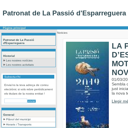
Patronat de La Passió d'Esparreguera
Pàgina principal
Noticies
Patronat de La Passió
d'Esparreguera
LA 
D’E
Historial
Les nostres notícies
MOT
Les nostres activitats
NOV
Subscriu-t'hi
01/03/2
Sembla q
Envia'ns la teva adreça de correu
just inic
electrònic si vols rebre periòdicament
la nova 
els titulars de la nostra entitat !
Llegir mé
General
Plànol del municipi
Horaris i Transports