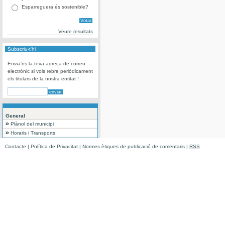
Esparreguera és sostenible?
Veure resultats
Subscriu-t'hi
Envia'ns la teva adreça de correu
electrònic si vols rebre periòdicament
els titulars de la nostra entitat !
General
Plànol del municipi
Horaris i Transports
Contacte
|
Política de Privacitat
|
Normes ètiques de publicació de comentaris
|
RSS