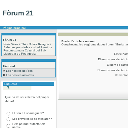
Fòrum 21
Pàgina principal
Fòrum 21
Enviar l'article a un amic
Núria Vives i Ribé i Dolors Balagué i
Cumplimenta les següents dades i prem "Enviar art
Sabanés premiades amb el Premi de
Reconeixement Cultural del Baix
Llobregat de Pedagogia
El teu no
El teu correu electròni
El nom de l'ami
Historial
El seu correu electròni
Les nostres notícies
Les nostres activitats
Comentar
Enquesta
Què ha de ser el tema del proper
debat?
El tren a Esparreguera?
Les graveres se'ns menjaren?
Hem perdut l'autoritat els
pares?