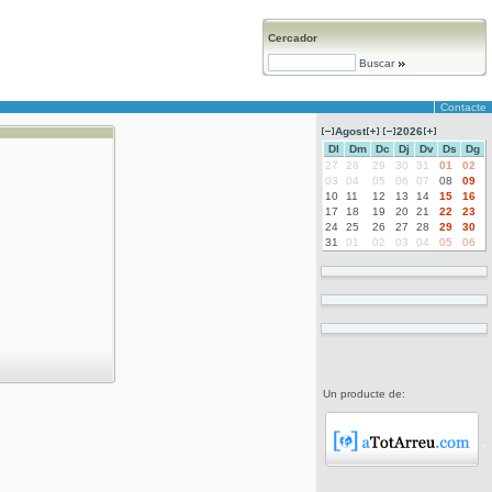
Cercador
Buscar
Contacte
Agost
2026
Dl
Dm
Dc
Dj
Dv
Ds
Dg
27
28
29
30
31
01
02
03
04
05
06
07
08
09
10
11
12
13
14
15
16
17
18
19
20
21
22
23
24
25
26
27
28
29
30
31
01
02
03
04
05
06
Un producte de: