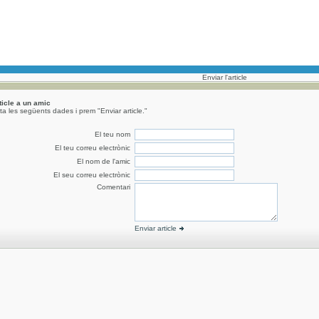
Enviar l'article
rticle a un amic
a les següents dades i prem "Enviar article."
El teu nom
El teu correu electrònic
El nom de l'amic
El seu correu electrònic
Comentari
Enviar article