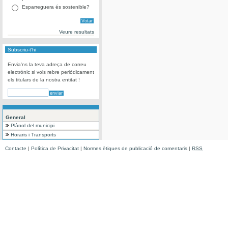
Esparreguera és sostenible?
Veure resultats
Subscriu-t'hi
Envia'ns la teva adreça de correu
electrònic si vols rebre periòdicament
els titulars de la nostra entitat !
General
Plànol del municipi
Horaris i Transports
Contacte
|
Política de Privacitat
|
Normes ètiques de publicació de comentaris
|
RSS