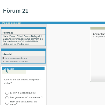
Fòrum 21
Pàgina principal
Fòrum 21
Enviar l'a
Núria Vives i Ribé i Dolors Balagué i
Cumpliment
Sabanés premiades amb el Premi de
Reconeixement Cultural del Baix
Llobregat de Pedagogia
Historial
Les nostres notícies
Les nostres activitats
Enquesta
Què ha de ser el tema del proper
debat?
El tren a Esparreguera?
Les graveres se'ns menjaren?
Hem perdut l'autoritat els
pares?