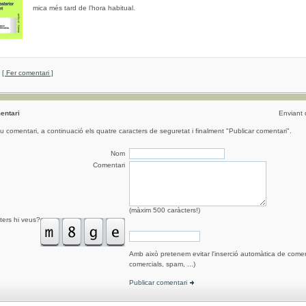
mica més tard de l’hora habitual.
[ Fer comentari ]
entari
Enviant
eu comentari, a continuació els quatre caracters de seguretat i finalment "Publicar comentari".
Nom
Comentari
(màxim 500 caràcters!)
ters hi veus?
Amb això pretenem evitar l'inserció automàtica de comen
comercials, spam, ...)
Publicar comentari