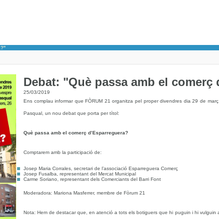
a?"
Debat: "Què passa amb el comerç 
25/03/2019
Ens complau informar que FÒRUM 21 organitza pel proper divendres dia 29 de març,
Pasqual, un nou debat que porta per títol:
Què passa amb el comerç d’Esparreguera?
Comptarem amb la participació de:
Josep Maria Corrales, secretari de l’associació Esparreguera Comerç
Josep Fusalba, representant del Mercat Municipal
Carme Soriano, representant dels Comerciants del Barri Font
Moderadora: Mariona Masferrer, membre de Fòrum 21
Nota: Hem de destacar que, en atenció a tots els botiguers que hi puguin i hi vulguin 