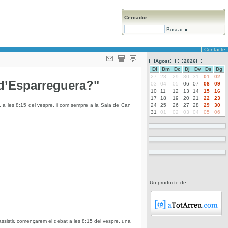
Cercador
Buscar
Contacte
Agost
2026
Dl
Dm
Dc
Dj
Dv
Ds
Dg
27
28
29
30
31
01
02
d’Esparreguera?"
03
04
05
06
07
08
09
10
11
12
13
14
15
16
17
18
19
20
21
22
23
 a les 8:15 del vespre, i com sempre a la Sala de Can
24
25
26
27
28
29
30
31
01
02
03
04
05
06
Un producte de:
assistir, començarem el debat a les 8:15 del vespre, una