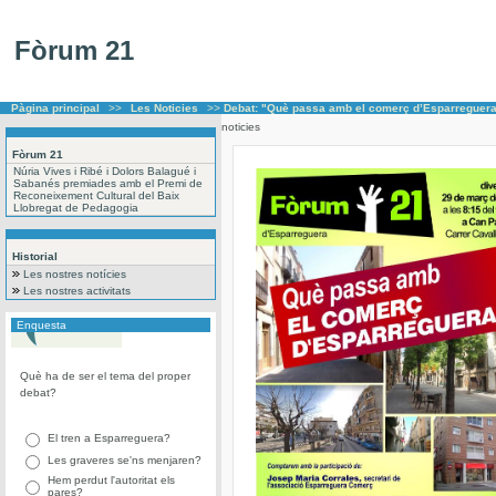
Fòrum 21
Pàgina principal
>>
Les Noticies
>>
Debat: "Què passa amb el comerç d’Esparreguer
noticies
Fòrum 21
Núria Vives i Ribé i Dolors Balagué i
Sabanés premiades amb el Premi de
Reconeixement Cultural del Baix
Llobregat de Pedagogia
Historial
Les nostres notícies
Les nostres activitats
Enquesta
Què ha de ser el tema del proper
debat?
El tren a Esparreguera?
Les graveres se'ns menjaren?
Hem perdut l'autoritat els
pares?