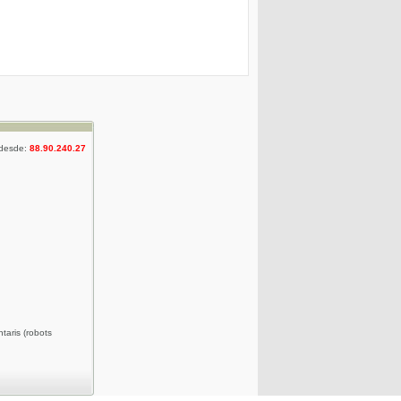
 desde:
88.90.240.27
taris (robots