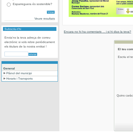
Esparreguera és sostenible?
Veure resultats
Subscriu-t'hi
Encara no hi ha comentaris ... i si hi dius la teva?
Envia'ns la teva adreça de correu
electrònic si vols rebre periòdicament
els titulars de la nostra entitat !
El teu com
Escriu el t
General
Plànol del municipi
Horaris i Transports
Quins caràc