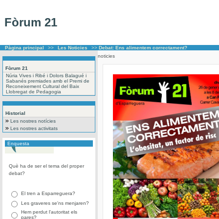
Fòrum 21
Pàgina principal
>>
Les Noticies
>>
Debat: Ens alimentem correctament?
noticies
Fòrum 21
Núria Vives i Ribé i Dolors Balagué i
Sabanés premiades amb el Premi de
Reconeixement Cultural del Baix
Llobregat de Pedagogia
Historial
Les nostres notícies
Les nostres activitats
Enquesta
Què ha de ser el tema del proper
debat?
El tren a Esparreguera?
Les graveres se'ns menjaren?
Hem perdut l'autoritat els
pares?