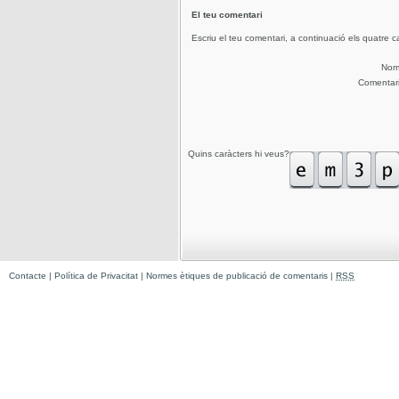
El teu comentari
Escriu el teu comentari, a continuació els quatre c
No
Comentar
Quins caràcters hi veus?
Contacte
|
Política de Privacitat
|
Normes ètiques de publicació de comentaris
|
RSS