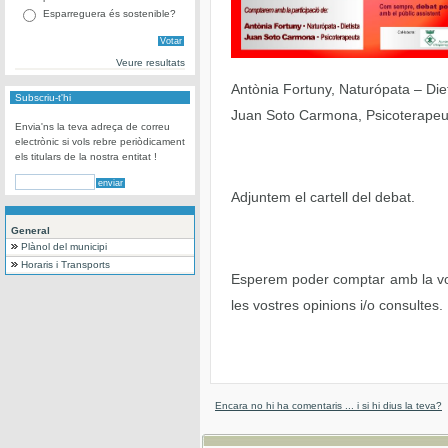
Esparreguera és sostenible?
Veure resultats
Antònia Fortuny, Naturópata – Diet
Subscriu-t'hi
Juan Soto Carmona, Psicoterapeu
Envia'ns la teva adreça de correu
electrònic si vols rebre periòdicament
els titulars de la nostra entitat !
Adjuntem el cartell del debat.
General
Plànol del municipi
Horaris i Transports
Esperem poder comptar amb la vos
les vostres opinions i/o consultes.
Encara no hi ha comentaris ... i si hi dius la teva?