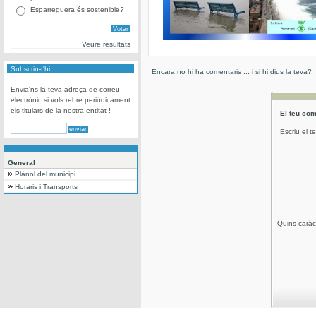
Esparreguera és sostenible?
Veure resultats
Subscriu-t'hi
Encara no hi ha comentaris ... i si hi dius la teva?
Envia'ns la teva adreça de correu
electrònic si vols rebre periòdicament
els titulars de la nostra entitat !
El teu com
Escriu el t
General
Plànol del municipi
Horaris i Transports
Quins caràc