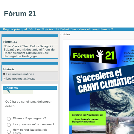
Fòrum 21
Pàgina principal
>>
Les Noticies
>>
Debat: S'accelera el canvi climàtic?
noticies
Fòrum 21
Núria Vives i Ribé i Dolors Balagué i
Sabanés premiades amb el Premi de
Reconeixement Cultural del Baix
Llobregat de Pedagogia
Historial
Les nostres notícies
Les nostres activitats
Enquesta
Què ha de ser el tema del proper
debat?
El tren a Esparreguera?
Les graveres se'ns menjaren?
Hem perdut l'autoritat els
pares?