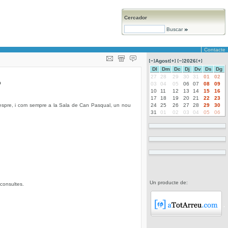
Cercador
Buscar
Contacte
Agost
2026
Dl
Dm
Dc
Dj
Dv
Ds
Dg
27
28
29
30
31
01
02
?
03
04
05
06
07
08
09
10
11
12
13
14
15
16
17
18
19
20
21
22
23
vespre, i com sempre a la Sala de Can Pasqual, un nou
24
25
26
27
28
29
30
31
01
02
03
04
05
06
Un producte de:
 consultes.