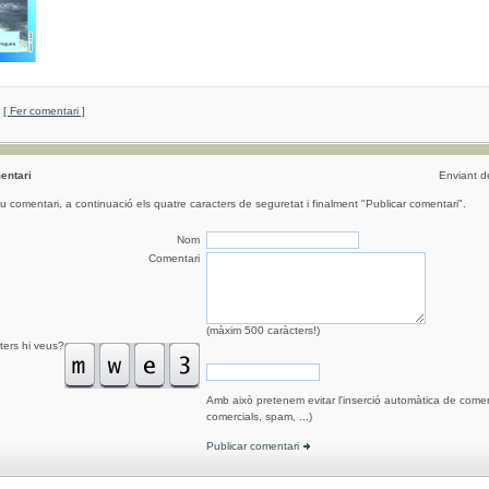
[ Fer comentari ]
entari
Enviant 
eu comentari, a continuació els quatre caracters de seguretat i finalment "Publicar comentari".
Nom
Comentari
(màxim 500 caràcters!)
ters hi veus?
Amb això pretenem evitar l'inserció automàtica de comen
comercials, spam, ...)
Publicar comentari