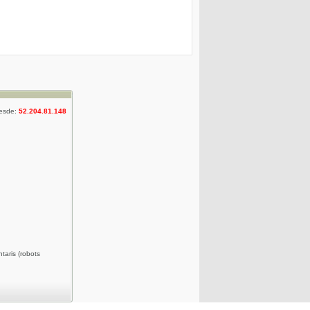
desde:
52.204.81.148
taris (robots