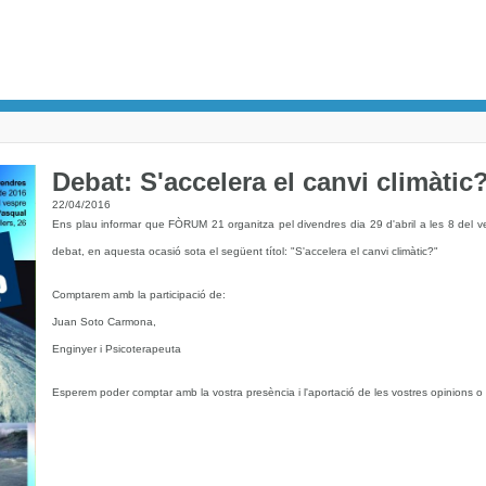
Debat: S'accelera el canvi climàtic
22/04/2016
Ens plau informar que FÒRUM 21 organitza pel divendres dia 29 d'abril a les 8 del 
debat, en aquesta ocasió sota el següent títol: "S'accelera el canvi climàtic?"
Comptarem amb la participació de:
Juan Soto Carmona,
Enginyer i Psicoterapeuta
Esperem poder comptar amb la vostra presència i l'aportació de les vostres opinions o