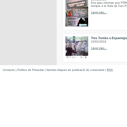
Ens plau informar que FÒRU
sempre a la Sala de Can Pa
Llegir més...
Tres Tombs a Esparregu
22/01/2016
Llegir més...
Contacte
|
Política de Privacitat
|
Normes ètiques de publicació de comentaris
|
RSS