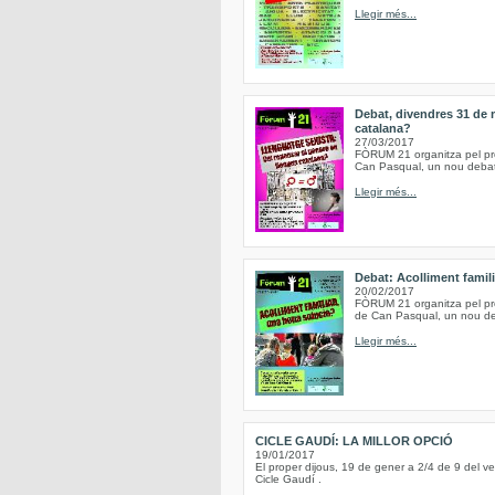
Llegir més...
Debat, divendres 31 de 
catalana?
27/03/2017
FÒRUM 21 organitza pel pro
Can Pasqual, un nou debat,
Llegir més...
Debat: Acolliment famil
20/02/2017
FÒRUM 21 organitza pel pro
de Can Pasqual, un nou deba
Llegir més...
CICLE GAUDÍ: LA MILLOR OPCIÓ
19/01/2017
El proper dijous, 19 de gener a 2/4 de 9 del vesp
Cicle Gaudí .