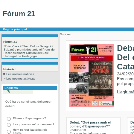
Fòrum 21
Pàgina principal
Noticies
Fòrum 21
Deba
Núria Vives i Ribé i Dolors Balagué i
Sabanés premiades amb el Premi de
Reconeixement Cultural del Baix
Del 
Llobregat de Pedagogia
Cat
Historial
24/02/2
Les nostres notícies
Ens comp
Les nostres activitats
pel prope
Enquesta
Llegir mé
Què ha de ser el tema del proper
debat?
El tren a Esparreguera?
Debat: "Què passa amb el
De
Les graveres se'ns menjaren?
comerç d’Esparreguera?"
pa
Hem perdut l'autoritat els
25/03/2019
22
pares?
Ens complau informar que
FÒ