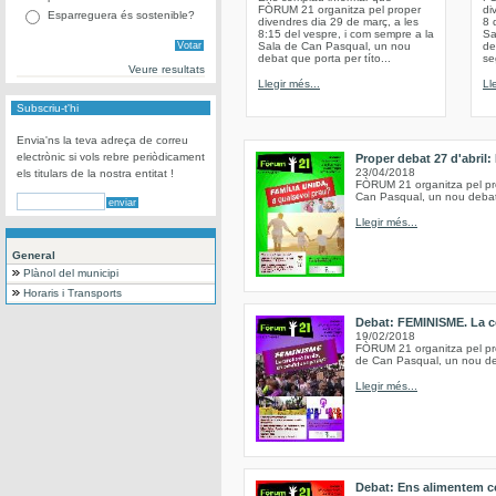
FÒRUM 21 organitza pel proper
di
Esparreguera és sostenible?
divendres dia 29 de març, a les
8 
8:15 del vespre, i com sempre a la
Sa
Sala de Can Pasqual, un nou
de
debat que porta per títo...
se
Veure resultats
Llegir més...
Ll
Subscriu-t'hi
Envia'ns la teva adreça de correu
electrònic si vols rebre periòdicament
Proper debat 27 d'abril:
23/04/2018
els titulars de la nostra entitat !
FÒRUM 21 organitza pel prop
Can Pasqual, un nou debat, 
Llegir més...
General
Plànol del municipi
Horaris i Transports
Debat: FEMINISME. La co
19/02/2018
FÒRUM 21 organitza pel pro
de Can Pasqual, un nou deb
Llegir més...
Debat: Ens alimentem c