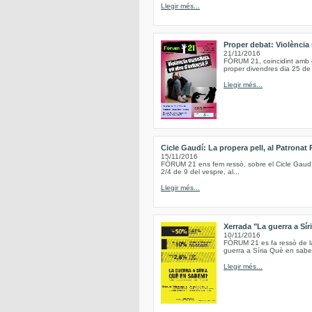
Llegir més...
Proper debat: Violència 
21/11/2016
FÒRUM 21, coincidint amb el
proper divendres dia 25 de
Llegir més...
Cicle Gaudí: La propera pell, al Patronat 
15/11/2016
FÒRUM 21 ens fem ressò, sobre el Cicle Gaudí, q
2/4 de 9 del vespre, al...
Llegir més...
Xerrada "La guerra a Sí
10/11/2016
FÒRUM 21 es fa ressò de la 
guerra a Síria Què en sabem
Llegir més...