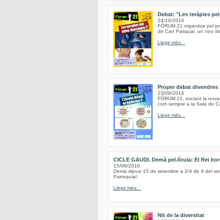
Debat: "Les teràpies pe
24/10/2016
FÒRUM 21 organitza pel pro
de Can Pasqual, un nou deb
Llegir més...
Proper debat divendres 
23/09/2016
FÒRUM 21, iniciant la nova
com sempre a la Sala de Ca
Llegir més...
CICLE GAUDI. Demà pel.lícula: El Rei bor
15/09/2016
Demà dijous 15 de setembre a 2/4 de 9 del vespr
Parroquial.
Llegir més...
Nit de la diversitat