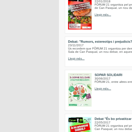
22/01/2018
FÒRUM 21 organitza pel pro
de Can Pasqual, un nou deb
Llegir més...
Debat: "Rumors, estereotips i prejudicis
23/11/2017
Us recordem que FÒRUM 21 organitza per demà,
Sala de Can Pasqual, un nou debat, en aquesta
Llegir més...
SOPAR SOLIDARI
30/06/2017
FÒRUM 21, entre altres entit
Llegir més...
Debat "És bo privatitzar
22/05/2017
FÒRUM 21 organitza pel pro
Can Pasqual, un nou debat,