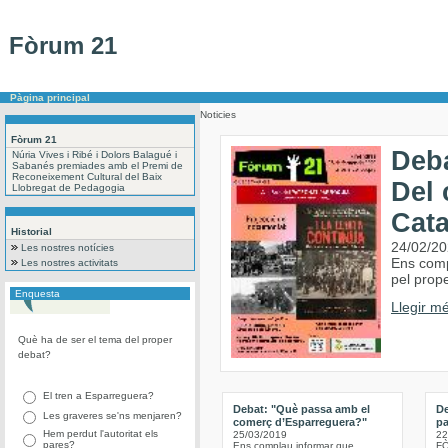
Fòrum 21
Pàgina principal
Noticies
Fòrum 21
Deba
Núria Vives i Ribé i Dolors Balagué i
Sabanés premiades amb el Premi de
Reconeixement Cultural del Baix
Del 
Llobregat de Pedagogia
Cat
Historial
24/02/2
Les nostres notícies
Ens comp
Les nostres activitats
pel prope
Enquesta
Llegir mé
Què ha de ser el tema del proper
debat?
El tren a Esparreguera?
Debat: "Què passa amb el
De
Les graveres se'ns menjaren?
comerç d’Esparreguera?"
pa
Hem perdut l'autoritat els
25/03/2019
22
pares?
Ens complau informar que
FÒ