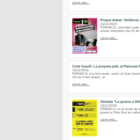
Llegir més...
Proper debat: Violència 
21/11/2016
FÒRUM 21, coincidint amb el
proper divendres dia 25 de
Llegir més...
Cicle Gaudí: La propera pell, al Patronat 
15/11/2016
FÒRUM 21 ens fem ressò, sobre el Cicle Gaudí, q
2/4 de 9 del vespre, al...
Llegir més...
Xerrada "La guerra a Sí
10/11/2016
FÒRUM 21 es fa ressò de la 
guerra a Síria Què en sabem
Llegir més...