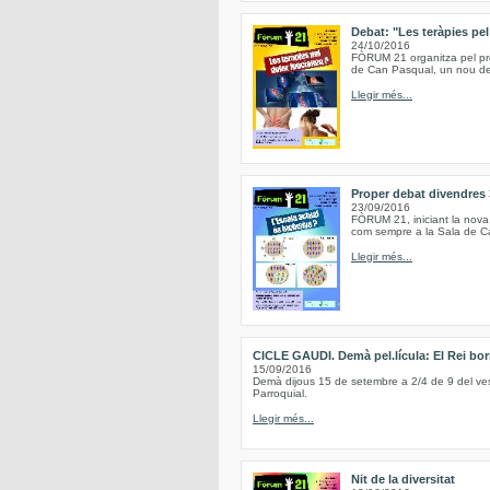
Debat: "Les teràpies pe
24/10/2016
FÒRUM 21 organitza pel pro
de Can Pasqual, un nou deb
Llegir més...
Proper debat divendres 
23/09/2016
FÒRUM 21, iniciant la nova
com sempre a la Sala de Ca
Llegir més...
CICLE GAUDI. Demà pel.lícula: El Rei bor
15/09/2016
Demà dijous 15 de setembre a 2/4 de 9 del vespr
Parroquial.
Llegir més...
Nit de la diversitat