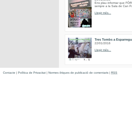
Ens plau informar que FÒRU
sempre a la Sala de Can Pa
Llegir més...
Tres Tombs a Esparregu
22/01/2016
Llegir més...
Contacte
|
Política de Privacitat
|
Normes ètiques de publicació de comentaris
|
RSS