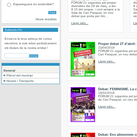
FÒRUM 21 organitza pel proper
di
Esparreguera és sostenible?
divendres dia 29 de març, a les
8 
8:15 del vespre, i com sempre a la
Sa
Sala de Can Pasqual, un nou
de
debat que porta per títo...
se
Veure resultats
Llegir més...
Ll
Subscriu-t'hi
Envia'ns la teva adreça de correu
electrònic si vols rebre periòdicament
Proper debat 27 d'abril:
23/04/2018
els titulars de la nostra entitat !
FÒRUM 21 organitza pel prop
Can Pasqual, un nou debat, 
Llegir més...
General
Plànol del municipi
Horaris i Transports
Debat: FEMINISME. La co
19/02/2018
FÒRUM 21 organitza pel pro
de Can Pasqual, un nou deb
Llegir més...
Debat: Ens alimentem c