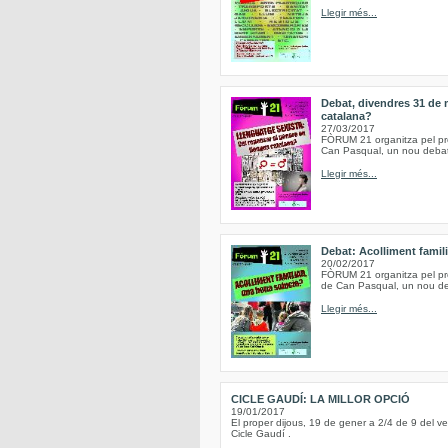
Llegir més...
Debat, divendres 31 de 
catalana?
27/03/2017
FÒRUM 21 organitza pel pro
Can Pasqual, un nou debat,
Llegir més...
Debat: Acolliment famil
20/02/2017
FÒRUM 21 organitza pel pro
de Can Pasqual, un nou deba
Llegir més...
CICLE GAUDÍ: LA MILLOR OPCIÓ
19/01/2017
El proper dijous, 19 de gener a 2/4 de 9 del vesp
Cicle Gaudí .