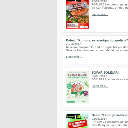
22/01/2018
FÒRUM 21 organitza pel pro
de Can Pasqual, un nou deb
Llegir més...
Debat: "Rumors, estereotips i prejudicis
23/11/2017
Us recordem que FÒRUM 21 organitza per demà,
Sala de Can Pasqual, un nou debat, en aquesta
Llegir més...
SOPAR SOLIDARI
30/06/2017
FÒRUM 21, entre altres entit
Llegir més...
Debat "És bo privatitzar
22/05/2017
FÒRUM 21 organitza pel pro
Can Pasqual, un nou debat,