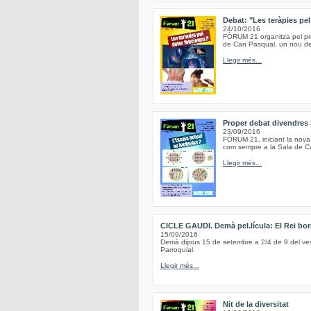
Debat: "Les teràpies pe
24/10/2016
FÒRUM 21 organitza pel pro
de Can Pasqual, un nou deb
Llegir més...
Proper debat divendres 
23/09/2016
FÒRUM 21, iniciant la nova
com sempre a la Sala de Ca
Llegir més...
CICLE GAUDI. Demà pel.lícula: El Rei bor
15/09/2016
Demà dijous 15 de setembre a 2/4 de 9 del vespr
Parroquial.
Llegir més...
Nit de la diversitat