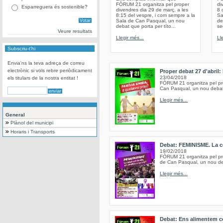
FÒRUM 21 organitza pel proper
di
Esparreguera és sostenible?
divendres dia 29 de març, a les
8 
8:15 del vespre, i com sempre a la
Sa
Sala de Can Pasqual, un nou
de
debat que porta per títo...
se
Veure resultats
Llegir més...
Ll
Subscriu-t'hi
Envia'ns la teva adreça de correu
electrònic si vols rebre periòdicament
Proper debat 27 d'abril:
23/04/2018
els titulars de la nostra entitat !
FÒRUM 21 organitza pel prop
Can Pasqual, un nou debat, 
Llegir més...
General
Plànol del municipi
Horaris i Transports
Debat: FEMINISME. La co
19/02/2018
FÒRUM 21 organitza pel pro
de Can Pasqual, un nou deb
Llegir més...
Debat: Ens alimentem c