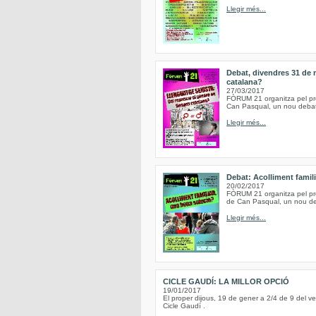
Llegir més...
Debat, divendres 31 de 
catalana?
27/03/2017
FÒRUM 21 organitza pel pro
Can Pasqual, un nou debat,
Llegir més...
Debat: Acolliment famil
20/02/2017
FÒRUM 21 organitza pel pro
de Can Pasqual, un nou deba
Llegir més...
CICLE GAUDÍ: LA MILLOR OPCIÓ
19/01/2017
El proper dijous, 19 de gener a 2/4 de 9 del vesp
Cicle Gaudí .