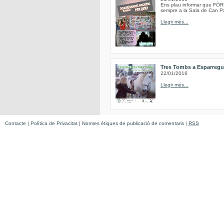
Ens plau informar que FÒRU
sempre a la Sala de Can Pa
Llegir més...
Tres Tombs a Esparregu
22/01/2016
Llegir més...
Contacte
|
Política de Privacitat
|
Normes ètiques de publicació de comentaris
|
RSS