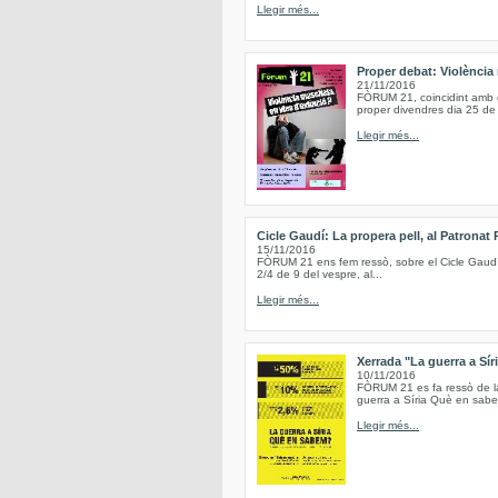
Llegir més...
Proper debat: Violència 
21/11/2016
FÒRUM 21, coincidint amb el
proper divendres dia 25 de
Llegir més...
Cicle Gaudí: La propera pell, al Patronat 
15/11/2016
FÒRUM 21 ens fem ressò, sobre el Cicle Gaudí, q
2/4 de 9 del vespre, al...
Llegir més...
Xerrada "La guerra a Sí
10/11/2016
FÒRUM 21 es fa ressò de la 
guerra a Síria Què en sabem
Llegir més...