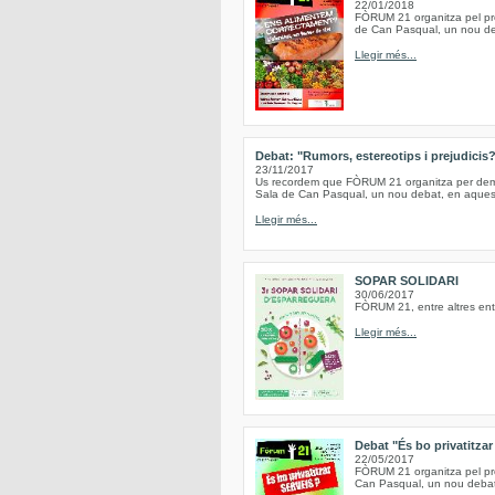
22/01/2018
FÒRUM 21 organitza pel pro
de Can Pasqual, un nou deb
Llegir més...
Debat: "Rumors, estereotips i prejudicis
23/11/2017
Us recordem que FÒRUM 21 organitza per demà,
Sala de Can Pasqual, un nou debat, en aquesta
Llegir més...
SOPAR SOLIDARI
30/06/2017
FÒRUM 21, entre altres entit
Llegir més...
Debat "És bo privatitzar
22/05/2017
FÒRUM 21 organitza pel pro
Can Pasqual, un nou debat,