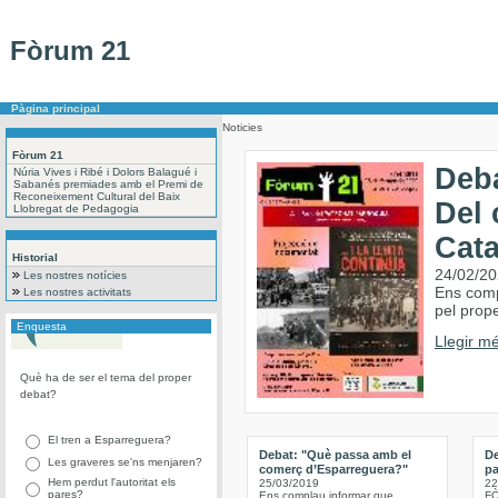
Fòrum 21
Pàgina principal
Noticies
Fòrum 21
Deba
Núria Vives i Ribé i Dolors Balagué i
Sabanés premiades amb el Premi de
Reconeixement Cultural del Baix
Del 
Llobregat de Pedagogia
Cat
Historial
24/02/2
Les nostres notícies
Ens comp
Les nostres activitats
pel prope
Enquesta
Llegir mé
Què ha de ser el tema del proper
debat?
El tren a Esparreguera?
Debat: "Què passa amb el
De
Les graveres se'ns menjaren?
comerç d’Esparreguera?"
pa
Hem perdut l'autoritat els
25/03/2019
22
pares?
Ens complau informar que
FÒ