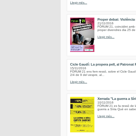
Llegir més...
Proper debat: Violència 
21/11/2016
FÒRUM 21, coincidint amb el
proper divendres dia 25 de
Llegir més...
Cicle Gaudí: La propera pell, al Patronat 
15/11/2016
FÒRUM 21 ens fem ressò, sobre el Cicle Gaudí, q
2/4 de 9 del vespre, al...
Llegir més...
Xerrada "La guerra a Sí
10/11/2016
FÒRUM 21 es fa ressò de la 
guerra a Síria Què en sabem
Llegir més...