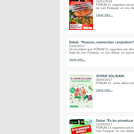
22/01/2018
FÒRUM 21 organitza pel pro
de Can Pasqual, un nou deb
Llegir més...
Debat: "Rumors, estereotips i prejudicis
23/11/2017
Us recordem que FÒRUM 21 organitza per demà,
Sala de Can Pasqual, un nou debat, en aquesta
Llegir més...
SOPAR SOLIDARI
30/06/2017
FÒRUM 21, entre altres entit
Llegir més...
Debat "És bo privatitzar
22/05/2017
FÒRUM 21 organitza pel pro
Can Pasqual, un nou debat,