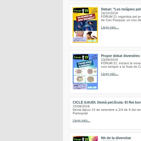
Debat: "Les teràpies pe
24/10/2016
FÒRUM 21 organitza pel pro
de Can Pasqual, un nou deb
Llegir més...
Proper debat divendres 
23/09/2016
FÒRUM 21, iniciant la nova
com sempre a la Sala de Ca
Llegir més...
CICLE GAUDI. Demà pel.lícula: El Rei bor
15/09/2016
Demà dijous 15 de setembre a 2/4 de 9 del vespr
Parroquial.
Llegir més...
Nit de la diversitat