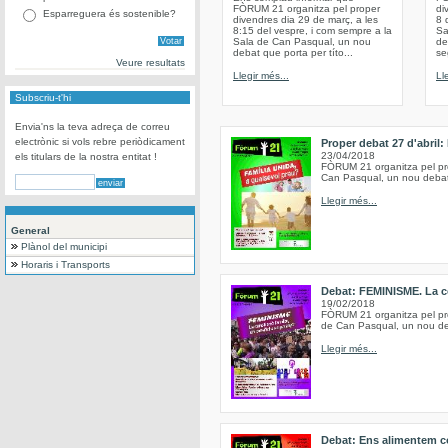
FÒRUM 21 organitza pel proper
di
Esparreguera és sostenible?
divendres dia 29 de març, a les
8 
8:15 del vespre, i com sempre a la
Sa
Sala de Can Pasqual, un nou
de
debat que porta per títo...
se
Veure resultats
Llegir més...
Ll
Subscriu-t'hi
Envia'ns la teva adreça de correu
electrònic si vols rebre periòdicament
Proper debat 27 d'abril:
23/04/2018
els titulars de la nostra entitat !
FÒRUM 21 organitza pel prop
Can Pasqual, un nou debat, 
Llegir més...
General
Plànol del municipi
Horaris i Transports
Debat: FEMINISME. La co
19/02/2018
FÒRUM 21 organitza pel pro
de Can Pasqual, un nou deb
Llegir més...
Debat: Ens alimentem c