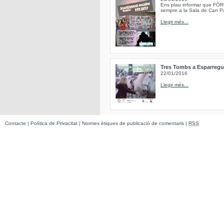
Ens plau informar que FÒRU
sempre a la Sala de Can Pa
Llegir més...
Tres Tombs a Esparregu
22/01/2016
Llegir més...
Contacte
|
Política de Privacitat
|
Normes ètiques de publicació de comentaris
|
RSS