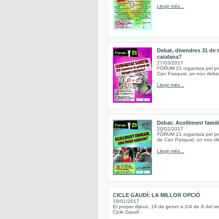
Llegir més...
Debat, divendres 31 de 
catalana?
27/03/2017
FÒRUM 21 organitza pel pro
Can Pasqual, un nou debat,
Llegir més...
Debat: Acolliment famil
20/02/2017
FÒRUM 21 organitza pel pro
de Can Pasqual, un nou deba
Llegir més...
CICLE GAUDÍ: LA MILLOR OPCIÓ
19/01/2017
El proper dijous, 19 de gener a 2/4 de 9 del vesp
Cicle Gaudí .