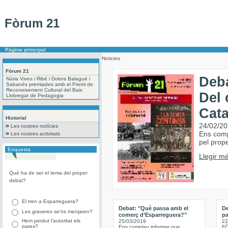
Fòrum 21
Pàgina principal
Noticies
Fòrum 21
Deba
Núria Vives i Ribé i Dolors Balagué i
Sabanés premiades amb el Premi de
Reconeixement Cultural del Baix
Del 
Llobregat de Pedagogia
Cat
Historial
24/02/2
Les nostres notícies
Ens comp
Les nostres activitats
pel prope
Enquesta
Llegir mé
Què ha de ser el tema del proper
debat?
El tren a Esparreguera?
Debat: "Què passa amb el
De
Les graveres se'ns menjaren?
comerç d’Esparreguera?"
pa
Hem perdut l'autoritat els
25/03/2019
22
pares?
Ens complau informar que
FÒ