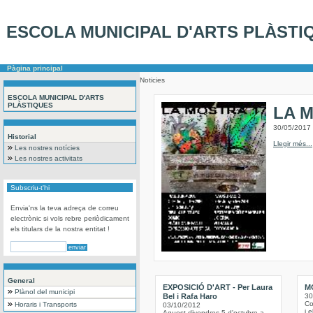
ESCOLA MUNICIPAL D'ARTS PLÀSTI
Pàgina principal
Noticies
ESCOLA MUNICIPAL D'ARTS
PLÀSTIQUES
LA 
30/05/2017
Historial
Llegir més...
Les nostres notícies
Les nostres activitats
Subscriu-t'hi
Envia'ns la teva adreça de correu
electrònic si vols rebre periòdicament
els titulars de la nostra entitat !
General
EXPOSICIÓ D'ART - Per Laura
M
Plànol del municipi
Bel i Rafa Haro
30
Co
Horaris i Transports
03/10/2012
i 
Aquest divendres 5 d'octubre a