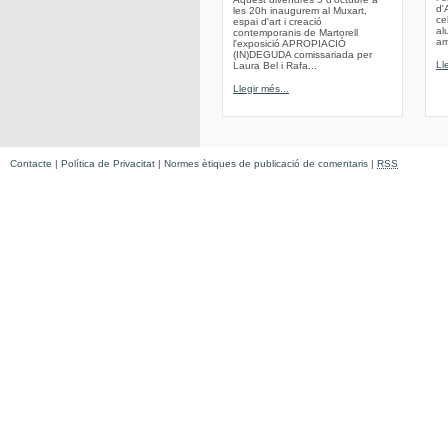
d'
les 20h inaugurem al Muxart,
ce
espai d'art i creació
al
contemporanis de Martorell
am
l'exposició APROPIACIÓ
(IN)DEGUDA comissariada per
Ll
Laura Bel i Rafa...
Llegir més...
Contacte
|
Política de Privacitat
|
Normes ètiques de publicació de comentaris
|
RSS