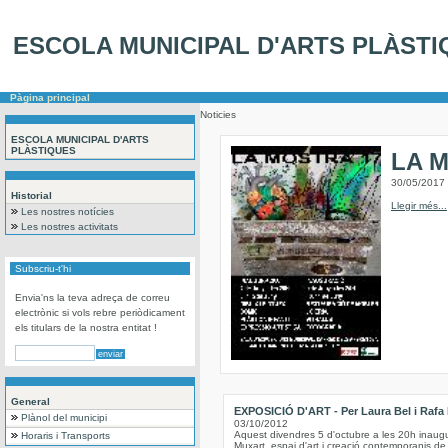
ESCOLA MUNICIPAL D'ARTS PLÀSTI
Pàgina principal
Noticies
ESCOLA MUNICIPAL D'ARTS
PLÀSTIQUES
LA 
30/05/2017
Historial
Llegir més...
Les nostres notícies
Les nostres activitats
Subscriu-t'hi
Envia'ns la teva adreça de correu
electrònic si vols rebre periòdicament
els titulars de la nostra entitat !
General
EXPOSICIÓ D'ART - Per Laura Bel i Rafa
Plànol del municipi
03/10/2012
Aquest divendres 5 d'octubre a les 20h inaug
Horaris i Transports
Muxart, espai d'art i creació contemporanis de 