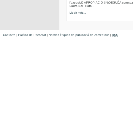
l'exposició APROPIACIÓ (IN)DEGUDA comissa
Laura Bel i Rafa...
Llegir més...
Contacte
|
Política de Privacitat
|
Normes ètiques de publicació de comentaris
|
RSS