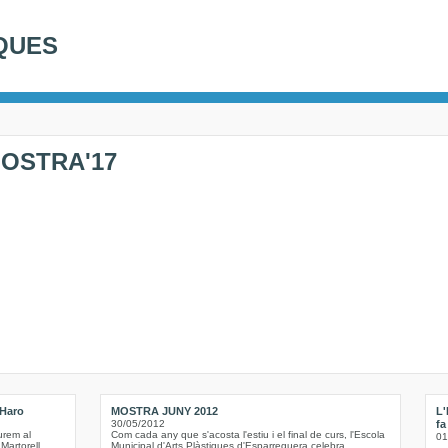
QUES
MOSTRA'17
 Haro
MOSTRA JUNY 2012
L'
30/05/2012
fa
urem al
Com cada any que s'acosta l'estiu i el final de curs, l'Escola
01
Martorell
Municipal d'Arts Plàstiques d'Esparreguera celebra