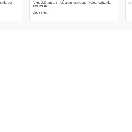
riada per
l'exposició anual on els alumnes mostren l'obra realitzada
Ll
amb molta ...
Llegir més...