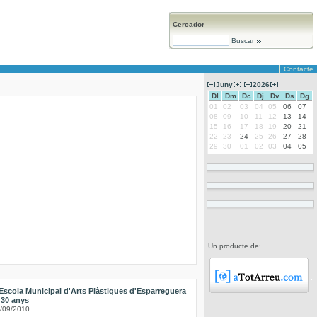
Cercador
Buscar
Contacte
Juny
2026
Dl
Dm
Dc
Dj
Dv
Ds
Dg
01
02
03
04
05
06
07
08
09
10
11
12
13
14
15
16
17
18
19
20
21
22
23
24
25
26
27
28
29
30
01
02
03
04
05
Un producte de:
Escola Municipal d'Arts Plàstiques d'Esparreguera
 30 anys
/09/2010