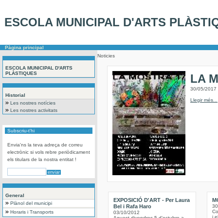
ESCOLA MUNICIPAL D'ARTS PLÀSTI
Pàgina principal
Noticies
ESCOLA MUNICIPAL D'ARTS
PLÀSTIQUES
LA 
30/05/2017
Historial
Llegir més...
Les nostres notícies
Les nostres activitats
Subscriu-t'hi
Envia'ns la teva adreça de correu
electrònic si vols rebre periòdicament
els titulars de la nostra entitat !
General
EXPOSICIÓ D'ART - Per Laura
M
Plànol del municipi
Bel i Rafa Haro
30
Co
Horaris i Transports
03/10/2012
i 
Aquest divendres 5 d'octubre a