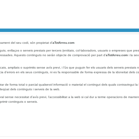
pament del seu codi, són propietat d'
aTotArreu.com
uts, enllaços o serveis prestats per tercers (entitats, col·laboradors, usuaris o empreses que pre
pressades. Aquests continguts no seràn objecte de comprovació per part d'
aTotArreu.com
i la sev
ats, ampliats o suprimits sense avís previ, i l’ús que puguin fer els usuaris dels serveis prestats
cia d’errors en els seus continguts, ni es fa responsable de forma expressa de la idoneitat dels c
irar de forma total o parcial qualsevol informació o material el contingut dels quals contravingui la 
eqüat dels continguts i serveis de la web.
sense necessitat d’avís previ, l’accessibilitat a la web si cal dur a terme operacions de mantenim
primir continguts o serveis.