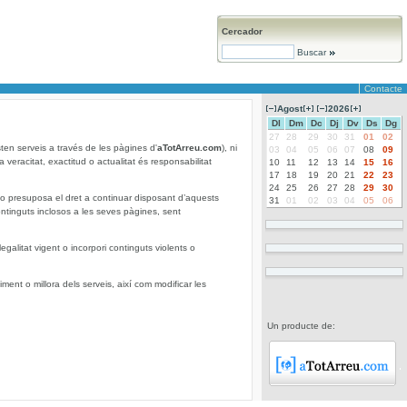
Cercador
Buscar
Contacte
Agost
2026
Dl
Dm
Dc
Dj
Dv
Ds
Dg
27
28
29
30
31
01
02
sten serveis a través de les pàgines d'
aTotArreu.com
), ni
03
04
05
06
07
08
09
a veracitat, exactitud o actualitat és responsabilitat
10
11
12
13
14
15
16
17
18
19
20
21
22
23
24
25
26
27
28
29
30
 no presuposa el dret a continuar disposant d’aquests
31
01
02
03
04
05
06
ontinguts inclosos a les seves pàgines, sent
legalitat vigent o incorpori continguts violents o
ent o millora dels serveis, així com modificar les
Un producte de: