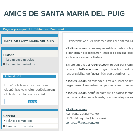
AMICS DE SANTA MARIA DEL PUIG
Pàgina principal
>>
Política de Privacitat
El concepte web, el disseny gràfic i el desenvolu
AMICS DE SANTA MARIA DEL PUIG
aTotArreu.com
no es responsabilitza dels conting
s’identifica necessàriament amb les opinions ex
Historial
exclusiva dels seus titulars.
Les nostres notícies
Les nostres activitats
Els continguts d'
aTotArreu.com
poden ser modific
serveis.
aTotArreu.com
no garanteix la inexistèn
responsabilitat de l’usuari l’ús que pugui fer-ne.
Subscriu-t'hi
aTotArreu.com
es reserva el dret a publicar o ret
Envia'ns la teva adreça de correu
degradants. L’usuari es compromet a fer un ús ad
electrònic si vols rebre periòdicament
aTotArreu.com
podrà suspendre de forma temporal 
els titulars de la nostra entitat !
condicions d’accès a la web, i canviar, afegir o su
aTotArreu.com
Avinguda Catalunya, 60
General
08783 Masquefa (Barcelona)
Plànol del municipi
contacte@atotarreu.com
Horaris i Transports