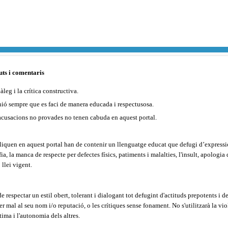
uts i comentaris
leg i la crítica constructiva.
nió sempre que es faci de manera educada i respectusosa.
s acusacions no provades no tenen cabuda en aquest portal.
bliquen en aquest portal han de contenir un llenguatge educat que defugi d’express
a, la manca de respecte per defectes físics, patiments i malalties, l'insult, apologia
llei vigent.
 respectar un estil obert, tolerant i dialogant tot defugint d'actituds prepotents i 
er mal al seu nom i/o reputació, o les crítiques sense fonament.
No s'utilitzarà la v
stima i l'autonomia dels altres.