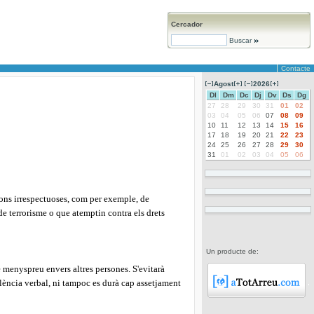
Cercador
Buscar
Contacte
Agost
2026
Dl
Dm
Dc
Dj
Dv
Ds
Dg
27
28
29
30
31
01
02
03
04
05
06
07
08
09
10
11
12
13
14
15
16
17
18
19
20
21
22
23
24
25
26
27
28
29
30
31
01
02
03
04
05
06
ions irrespectuoses, com per exemple, de
 de terrorisme o que atemptin contra els drets
Un producte de:
de menyspreu envers altres persones.
S'evitarà
iolència verbal, ni tampoc es durà cap assetjament