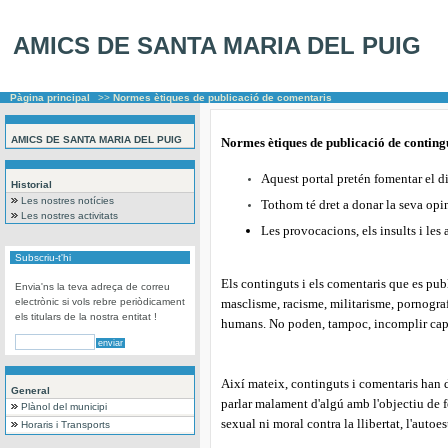
AMICS DE SANTA MARIA DEL PUIG
Pàgina principal
>>
Normes ètiques de publicació de comentaris
AMICS DE SANTA MARIA DEL PUIG
Normes ètiques de publicació de conting
Aquest portal pretén fomentar el dià
Historial
Les nostres notícies
Tothom té dret a donar la seva opi
Les nostres activitats
Les provocacions, els insults i le
Subscriu-t'hi
Els continguts i els comentaris que es pu
Envia'ns la teva adreça de correu
electrònic si vols rebre periòdicament
masclisme, racisme, militarisme, pornografi
els titulars de la nostra entitat !
humans. No poden, tampoc, incomplir cap 
Així mateix, continguts i comentaris han de
General
parlar malament d'algú amb l'objectiu de f
Plànol del municipi
sexual ni moral contra la llibertat, l'autoe
Horaris i Transports