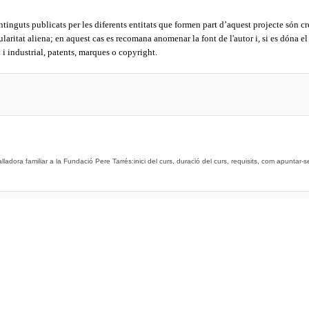
tinguts publicats per les diferents entitats que formen part d’aquest projecte són cr
ularitat aliena; en aquest cas es recomana anomenar la font de l'autor i, si es dóna el
l i
industrial, patents, marques o copyright.
ladora familiar a la Fundació Pere Tarrés:inici del curs, duració del curs, requisits, com apuntar-se