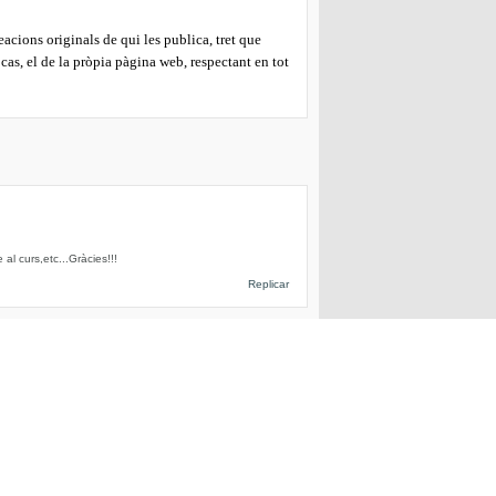
eacions originals de qui les publica, tret que
 cas, el de la pròpia pàgina web, respectant en tot
 al curs,etc...Gràcies!!!
Replicar