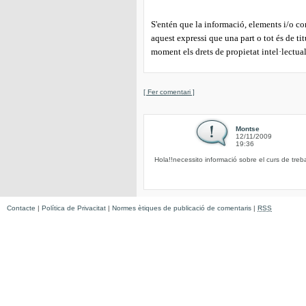
S'entén que la informació, elements i/o con
aquest expressi que una part o tot és de tit
moment els drets de propietat intel·lectua
[ Fer comentari ]
Montse
12/11/2009
19:36
Hola!!necessito informació sobre el curs de trebal
Contacte
|
Política de Privacitat
|
Normes ètiques de publicació de comentaris
|
RSS