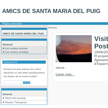
AMICS DE SANTA MARIA DEL PUIG
Pàgina principal
Noticies
AMICS DE SANTA MARIA DEL PUIG
Visi
Post
Historial
Les nostres notícies
18/06/2
Les nostres activitats
El proper
Apassion
Subscriu-t'hi
d’Esparr
veure...
Envia'ns la teva adreça de correu
electrònic si vols rebre periòdicament
Llegir més...
els titulars de la nostra entitat !
General
Plànol del municipi
Horaris i Transports