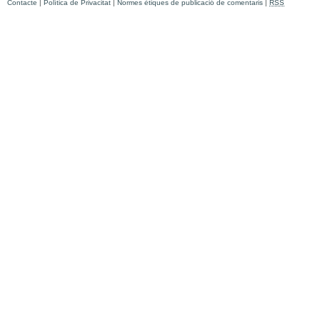
Contacte
|
Política de Privacitat
|
Normes ètiques de publicació de comentaris
|
RSS