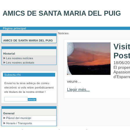
AMICS DE SANTA MARIA DEL PUIG
Pàgina principal
Noticies
AMICS DE SANTA MARIA DEL PUIG
Visi
Post
Historial
Les nostres notícies
18/06/2
Les nostres activitats
El proper
Apassion
Subscriu-t'hi
d’Esparr
veure...
Envia'ns la teva adreça de correu
electrònic si vols rebre periòdicament
Llegir més...
els titulars de la nostra entitat !
General
Plànol del municipi
Horaris i Transports