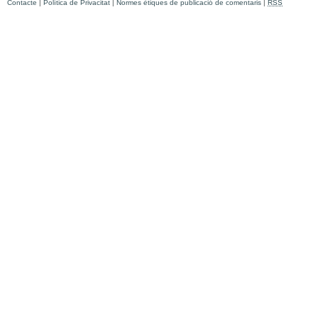
Contacte
|
Política de Privacitat
|
Normes ètiques de publicació de comentaris
|
RSS