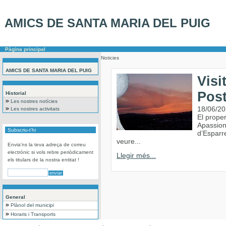
AMICS DE SANTA MARIA DEL PUIG
Pàgina principal
Noticies
AMICS DE SANTA MARIA DEL PUIG
Visi
Post
Historial
Les nostres notícies
18/06/2
Les nostres activitats
El proper
Apassion
Subscriu-t'hi
d’Esparr
veure...
Envia'ns la teva adreça de correu
electrònic si vols rebre periòdicament
Llegir més...
els titulars de la nostra entitat !
General
Plànol del municipi
Horaris i Transports