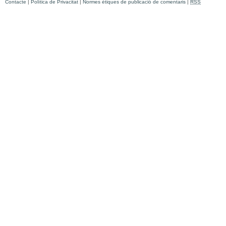
Contacte
|
Política de Privacitat
|
Normes ètiques de publicació de comentaris
|
RSS