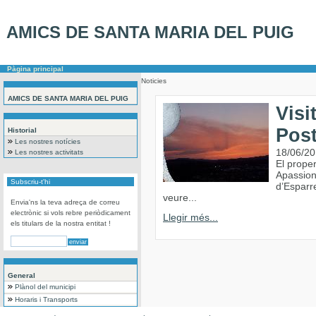
AMICS DE SANTA MARIA DEL PUIG
Pàgina principal
Noticies
AMICS DE SANTA MARIA DEL PUIG
Visi
Post
Historial
Les nostres notícies
18/06/2
Les nostres activitats
El proper
Apassion
Subscriu-t'hi
d’Esparr
veure...
Envia'ns la teva adreça de correu
electrònic si vols rebre periòdicament
Llegir més...
els titulars de la nostra entitat !
General
Plànol del municipi
Horaris i Transports