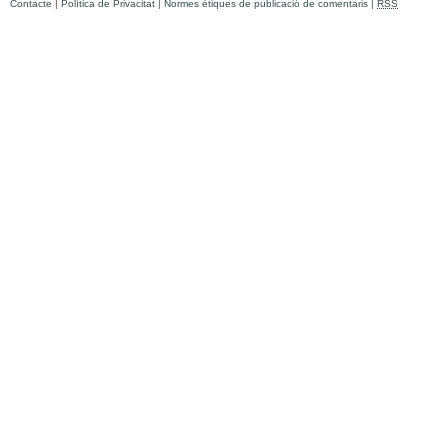
Contacte
|
Política de Privacitat
|
Normes ètiques de publicació de comentaris
|
RSS