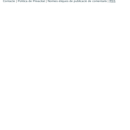
Contacte
|
Política de Privacitat
|
Normes ètiques de publicació de comentaris
|
RSS