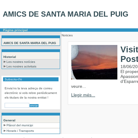
AMICS DE SANTA MARIA DEL PUIG
Pàgina principal
Noticies
AMICS DE SANTA MARIA DEL PUIG
Visi
Post
Historial
Les nostres notícies
18/06/2
Les nostres activitats
El proper
Apassion
Subscriu-t'hi
d’Esparr
veure...
Envia'ns la teva adreça de correu
electrònic si vols rebre periòdicament
Llegir més...
els titulars de la nostra entitat !
General
Plànol del municipi
Horaris i Transports